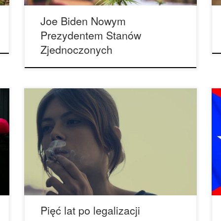
[…]
Joe Biden Nowym
Prezydentem Stanów
Zjednoczonych
Według lokalnych raportów, Urugwaj boryka się z
problemami stosowania cannabis pięć lat po
zalegalizowaniu rośliny przez rząd. Pięć lat po
legalizacji cannabis, Urugwaj boryka się z
problemami zażywania cannabis.
Południowoamerykańskie państwo było
pierwszym krajem, który zalegalizował w 2013
roku marihuanę. Jednak legalna sprzedaż
cannabis rozpoczęła się w… zeszłym roku.
Prawo […]
Pięć lat po legalizacji