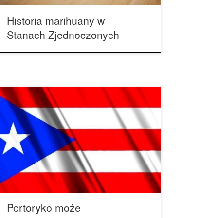
Historia marihuany w
Stanach Zjednoczonych
Portoryko może zalegalizować medyczną
marihuanę. Politycy przygotowują się do dyskusji
nad możliwościami projektu ustawodawczego,
który umożliwiłby stosowanie medycznej
marihuany wśród pacjentów mających pewne
schorzenia. Ustawa zaproponowana przez
ustawodawców dałaby ramy prawne, które
legalnie pozwoliłyby na produkowanie cannabis.
Portoryko, oficjalnie Wspólnota Portoryko, to
terytorium nieposiadające prawnego terytorium w
Stanach Zjednoczonych. Położone […]
Portoryko może