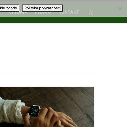
kie zgody
Polityka prywatności
Search
Y
UPRAWA
PRAWO
KONTAKT
Legalizacja marihuany okazała się korzystna z
wielu powodów – wartość terapeutyczna
marihuany poprawia życie i zmniejsza
uzależnienie, wzrost i potencjał branży są dobre
dla gospodarki, nastąpił nawet spadek
przestępczości – a jednak wciąż są tacy, którzy