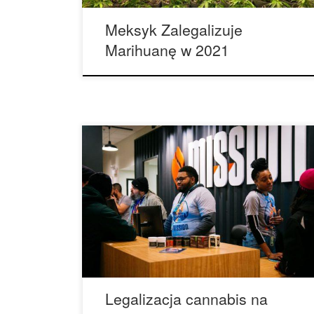
Meksyk Zalegalizuje
Marihuanę w 2021
Łatwo jest się skupić na tym, co się dzieje w
naszej małej, szczęśliwej i wypełnionej dymem
bańce, szczególnie w miejscach, gdzie
wykorzystywanie cannabis przez dorosłych jest
całkowicie legalne, ale istnieje także cały
ogromny świat. Wiele krajów zaczyna powoli
wprowadzać zmiany, ale jak wspomnieliśmy – jest
to proces niezwykle powolny. Niewiele […]
Legalizacja cannabis na