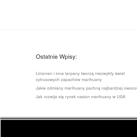
Ostatnie Wpisy:
Limonen i inne terpeny tworzą niezwykły świat
cytrusowych zapachów marihuany
Jakie odmiany marihuany pachną najbardziej owoc
Jak rozwija się rynek nasion marihuany w USA
© 2026
CannApteka.pl
– Wszelkie prawa zastrze