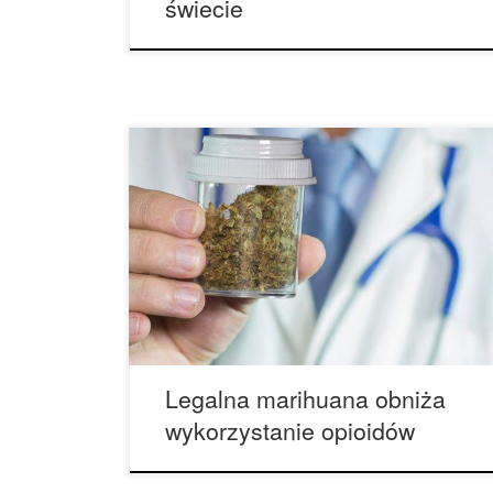
świecie
Wyniki dwóch badań sugerują, że legalizacja
marihuany może pomóc w rozwiązaniu problemu
uzależnienia od opioidów i śmiertelnego kryzysu
przedawkowania. Wyniki badań opublikowanych
niedawno w JAMA Internal Medicine sugerują, że
Stany Zjednoczone mogłyby położyć kres
kryzysowi związanemu z nadużywaniem
opioidów, gdyby zalegalizowały marihuanę. Mimo
że nowe badania nie oceniają bezpośrednio
skutków […]
Legalna marihuana obniża
wykorzystanie opioidów