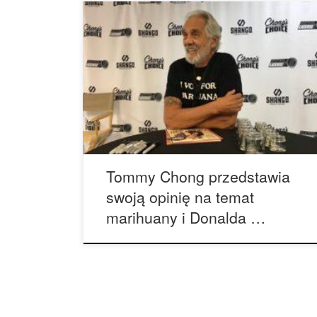
Tommy Chong, zapytany o nowego prezydenta
elekta powiedział: „Czuję się naprawdę bardzo,
bardzo dobrze. Zwłaszcza, że inicjatywy
związane z marihuaną zostały podjęte we
wszystkich stanach USA. To naprawdę dobry,
pierwszy krok w stronę edukacji. Bo gdy już
zapalisz marihuanę, nie możesz umieścić tego
dżina z powrotem w butelce. Faktem jest, […]
Tommy Chong przedstawia
swoją opinię na temat
marihuany i Donalda …