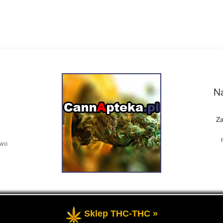
Na
Za
owo
Sklep THC-THC »
żone
- Medyczna marihuana, olej CBD, THC, informacje.