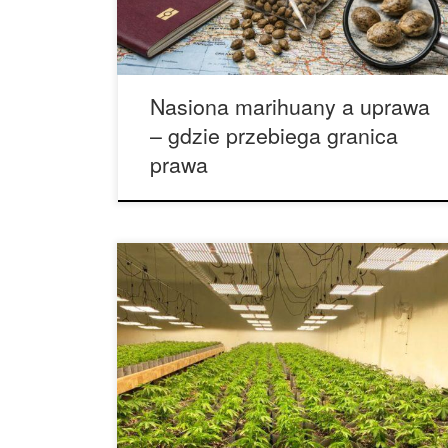
są legalne, jednak w praktyce sprawa wymaga
szerszego omówienia. Nie można bowiem
wrzucać do […]
Nasiona marihuany a uprawa
– gdzie przebiega granica
prawa
Meksyk chce zalegalizować marihuanę w 2021
roku. Co to oznacza dla USA? Meksyk chce
zalegalizować marihuanę w 2021 roku.
Zniesienie zakazu stosowania marihuany może
pomóc stłumić przemoc narkotykową w tym kraju,
a także dać mu przewagę nad Stanami
Zjednoczonymi na powstającym globalnym rynku
konopi indyjskich 2021 może być rokiem, w […]