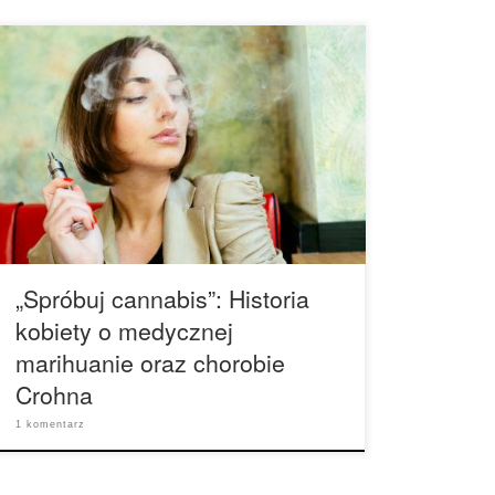
Mary Younga: Było lato 2011, kiedy zalogowałam
się do internetu. Dopiero przestałam zażywać
leki farmaceutyczne na moją chorobę, byłam
zdeterminowana znalezieniem rozwiązania
mojego problemu, ale bez strasznych skutków
ubocznych. Próbowałam prawie każdego leku, a
kiedy opisałam przypadek mojej choroby oraz
rozpaczy związanej ze środkami
farmaceutycznymi na blogu, ktoś napisał
komentarz […]
„Spróbuj cannabis”: Historia
kobiety o medycznej
marihuanie oraz chorobie
Crohna
1 komentarz