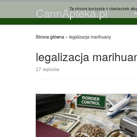
CannApteka.pl
Przejdź do treści
Ta strona korzysta z ciasteczek ab
Strona główna
»
legalizacja marihuany
legalizacja marihua
17 wpisów
Legalność nasion marihuany – fakty, mity i
najważniejsze wyjaśnienia Legalność nasion
marihuany to temat, który od wielu lat budzi duże
zainteresowanie, ale jednocześnie powoduje
sporo zamieszania. Wiele osób szuka prostej
odpowiedzi na pytanie, czy nasiona marihuany