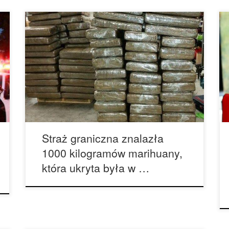
Dowody wskazują, że legalizacja marihuany w
USA pomaga zakończyć działalność
meksykańskich karteli narkotykowych, które
utrzymują się z przemytu marihuany za granicę.
Jednak nie powstrzymało to 34 – letniego
mężczyzny od próby ukrycia ponad 1000
kilogramów marihuany w przesyłce handlowej
stoisk telewizyjnych. Funkcjonariusze pracujący
w Veterans International Bridge w Brownsville,
Texas […]
Straż graniczna znalazła
1000 kilogramów marihuany,
która ukryta była w …