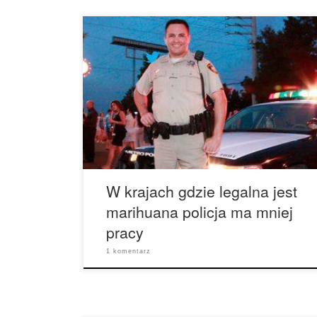
Policja na całym świecie spotyka się z
niebezpiecznymi sytuacjami każdego dnia.
Jednak w państwach, gdzie istnieją przepisy o
legalnym wykorzystaniu cannabis, policja
dostrzegła ulgę w co najmniej jednym obszarze
codziennej walki. Prawa legalizacyjne pomagają
złagodzić papierkową robotę i zapewniają więcej
czasu na rozwiązywanie poważnych naruszeń.
Nowe badania wykazały skuteczność legalizacji
[…]
W krajach gdzie legalna jest
marihuana policja ma mniej
pracy
1 komentarz