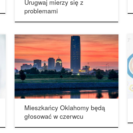
Urugwaj mierzy się z
problemami
W czerwcu tego roku wyborcy z Oklahomy będą
głosować w celu zalegalizowania stosowania,
uprawy i dystrybucji medycznej marihuany.
Wcześniej w tym miesiącu, gubernator Oklahomy
Mary Fallin ogłosiła swoją decyzję o
wprowadzeniu ogólnostanowego głosowania
proponującego zalegalizowanie medycznej
marihuany podczas czerwcowego głosowania w
wyborach wstępnych. Wyborcy Oklahomy
zdecydują w dniu 26 czerwca […]
Mieszkańcy Oklahomy będą
głosować w czerwcu