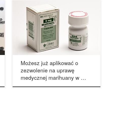
Dostawcy medycznej marihuany mogą ubiegać
się o pozwolenie na uprawę medycznej
marihuany w Australii. Australia otworzyła
uprawę medycznej marihuany w dniu 30
października w drodze głosowania po przejściu
nowego ustawodawstwa pozwalającego na
licencjonowaną uprawę i produkcję marihuanę do
celów leczniczych i naukowych. „Do tej pory,
pacjentom sprawiało sporą trudność zdobywanie
[…]
Możesz już aplikować o
zezwolenie na uprawę
medycznej marihuany w …