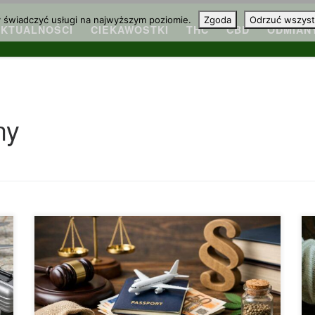
y świadczyć usługi na najwyższym poziomie.
Zgoda
Odrzuć wszyst
AKTUALNOŚCI
CIEKAWOSTKI
THC
CBD
ODMIAN
ny
Legalność zamawiania nasion marihuany z
zagranicy – co naprawdę warto wiedzieć Zakup
nasion marihuany z zagranicy to temat, który od
dłuższego czasu budzi zainteresowanie osób
śledzących rynek konopi, zmiany przepisów oraz
rozwój sprzedaży internetowej w Europie i poza