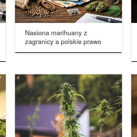
nią. W praktyce osoby szukające rzetelnych
informacji bardzo szybko trafiają na sprzeczne
[…]
Nasiona marihuany z
zagranicy a polskie prawo
Joe Biden, były wiceprezydent Stanów
Zjednoczonych, został wybrany na miejsce
Donalda Trumpa na stanowisko przywódcy kraju.
Były wiceprezydent Joe Biden został uznany za
zwycięzcę wyborów prezydenckich po
wiadomości, że zwyciężył w stanach takich jak
Pensylwania oraz Nevada/ Sukces Bidena
sprawia, że ​​Donald Trump jest pierwszym
urzędującym prezydentem, któremu nie udało