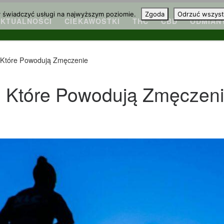
y świadczyć usługi na najwyższym poziomie.
Zgoda
Odrzuć wszyst
AKTUALNOŚCI
CIEKAWOSTKI
THC
CBD
ODMIAN
 Które Powodują Zmęczenie
, Które Powodują Zmęczen