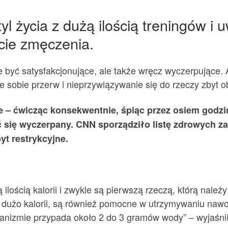
tyl życia z dużą ilością treningów 
ie zmęczenia.
być satysfakcjonujące, ale także wręcz wyczerpujące. Ab
 sobie przerw i nieprzywiązywanie się do rzeczy zbyt o
 – ćwicząc konsekwentnie, śpiąc przez osiem godzin
 się wyczerpany. CNN sporządziło listę zdrowych z
yt restrykcyjne.
lością kalorii i zwykle są pierwszą rzeczą, którą należ
dużo kalorii, są również pomocne w utrzymywaniu nawod
zmie przypada około 2 do 3 gramów wody” – wyjaśniła 