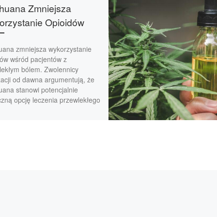
huana Zmniejsza
rzystanie Opioidów
uana zmniejsza wykorzystanie
dów wśród pacjentów z
lekłym bólem. Zwolennicy
zacji od dawna argumentują, że
uana stanowi potencjalnie
czną opcję leczenia przewlekłego