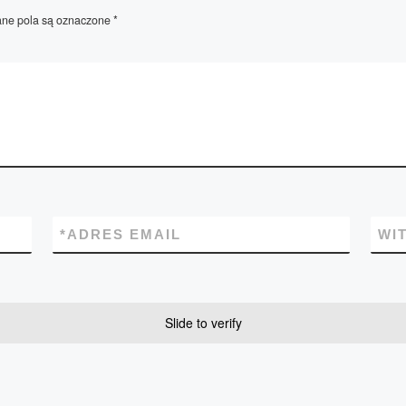
e pola są oznaczone
*
*
ADRES EMAIL
WI
Slide to verify