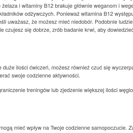
żelaza i witaminy B12 brakuje głównie weganom i wegeta
ładników odżywczych. Ponieważ witamina B12 występuje 
eśli uważasz, że możesz mieć niedobór. Podobnie ludzie
e czujesz się dobrze, zrób badanie krwi, aby dowiedzieć s
uje duże ilości ćwiczeń, możesz również czuć się wyczer
pierać swoje codzienne aktywności.
ograniczenie treningów lub zjedzenie większej ilości węgl
ek mogą mieć wpływ na Twoje codzienne samopoczucie. 