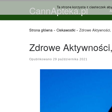
CannApteka.pl
Przejdź do treści
Ta strona korzysta z ciasteczek ab
Strona główna
»
Ciekawostki
»
Zdrowe Aktywności,
Zdrowe Aktywności
Opublikowano
29 października 2021