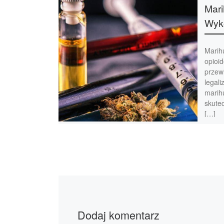
Mari
Wyko
Marih
opioi
przew
legali
marih
skute
[…]
Dodaj komentarz