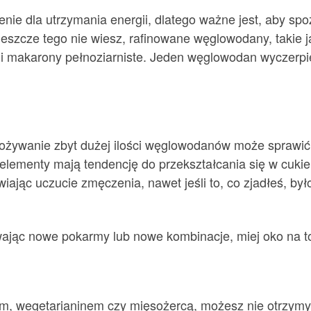
ie dla utrzymania energii, dlatego ważne jest, aby sp
jeszcze tego nie wiesz, rafinowane węglowodany, takie jak p
i makarony pełnoziarniste. Jeden węglowodan wyczerpie 
żywanie zbyt dużej ilości węglowodanów może sprawić, ż
menty mają tendencję do przekształcania się w cukier 
awiając uczucie zmęczenia, nawet jeśli to, co zjadłeś, by
wając nowe pokarmy lub nowe kombinacje, miej oko na to
em, wegetarianinem czy mięsożercą, możesz nie otrzymyw