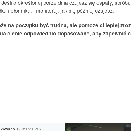
Jeśli o określonej porze dnia czujesz się ospały, spróbu
 i błonnika, i monitoruj, jak się później czujesz.
e na początku być trudna, ale pomoże ci lepiej zrozu
ą dla ciebie odpowiednio dopasowane, aby zapewnić ci
likowano
12 marca 2021