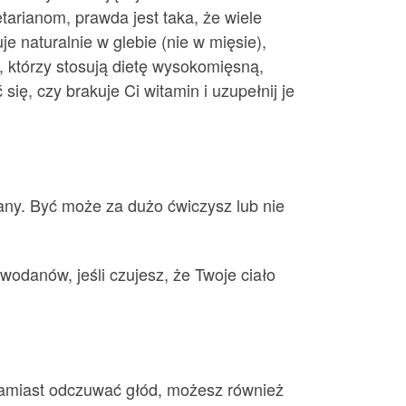
rianom, prawda jest taka, że ​​wiele
naturalnie w glebie (nie w mięsie),
, którzy stosują dietę wysokomięsną,
ię, czy brakuje Ci witamin i uzupełnij je
pany. Być może za dużo ćwiczysz lub nie
owodanów, jeśli czujesz, że Twoje ciało
Zamiast odczuwać głód, możesz również