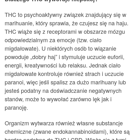
THC to psychoaktywny związek znajdujący się w
marihuanie, który sprawia, że ​​czujesz się na haju.
THC wiąże się z receptorami w obszarze mózgu
odpowiedzialnym za emocje (tzw. ciało
migdałowate). U niektórych osób to wiązanie
powoduje „dobry haj” i stymuluje uczucie euforii,
energii, kreatywności lub relaksu. Jednak ciało
migdałowate kontroluje również strach i uczucie
paranoi, więc jeśli spalisz za dużo marihuany lub
jesteś podatny na doświadczanie negatywnych
stanów, może to wywołać zarówno lęk jak i
paranoję.
Organizm wytwarza również własne substancje
chemiczne (zwane endokannabinoidami), które są
bardzo podobne do THC i CBD. Wiążą się z tymi