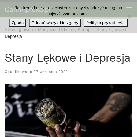
CannApteka.pl
Ta strona korzysta z ciasteczek aby świadczyć usługi na
Przejdź do treści
Me
najwyższym poziomie.
Zgoda
Odrzuć wszystkie zgody
Polityka prywatności
Strona główna
»
Medyczne Odmiany Konopi
»
Stany Lękowe i
Depresja
Stany Lękowe i Depresja
Opublikowano
17 września 2021