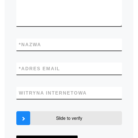
*
NAZWA
*
ADRES EMAIL
WITRYNA INTERNETOWA
Slide to verify