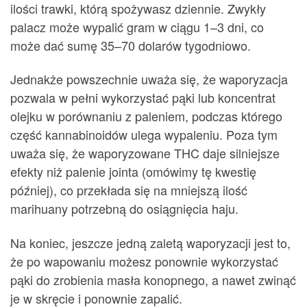
ilości trawki, którą spożywasz dziennie. Zwykły
palacz może wypalić gram w ciągu 1–3 dni, co
może dać sumę 35–70 dolarów tygodniowo.
Jednakże powszechnie uważa się, że waporyzacja
pozwala w pełni wykorzystać pąki lub koncentrat
olejku w porównaniu z paleniem, podczas którego
część kannabinoidów ulega wypaleniu. Poza tym
uważa się, że waporyzowane THC daje silniejsze
efekty niż palenie jointa (omówimy tę kwestię
później), co przekłada się na mniejszą ilość
marihuany potrzebną do osiągnięcia haju.
Na koniec, jeszcze jedną zaletą waporyzacji jest to,
że po wapowaniu możesz ponownie wykorzystać
pąki do zrobienia masła konopnego, a nawet zwinąć
je w skręcie i ponownie zapalić.