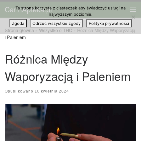
CannApteka.pl
Ta strona korzysta z ciasteczek aby świadczyć usługi na
Przejdź do treści
Me
najwyższym poziomie.
Zgoda
Odrzuć wszystkie zgody
Polityka prywatności
Strona główna
»
Wszystko o THC
»
Różnica Między Waporyzacją
i Paleniem
Różnica Między
Waporyzacją i Paleniem
Opublikowano
10 kwietnia 2024