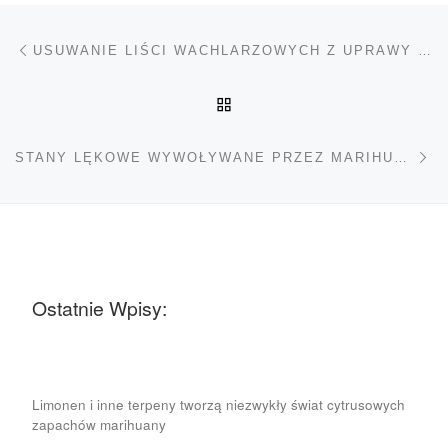
Nawigacja wpisu
Poprzedni wpis
USUWANIE LIŚCI WACHLARZOWYCH Z UPRAWY MARIHUANY
POWRÓT DO LISTY POS
Na
STANY LĘKOWE WYWOŁYWANE PRZEZ MARIHUANĘ
Ostatnie Wpisy:
Limonen i inne terpeny tworzą niezwykły świat cytrusowych
zapachów marihuany