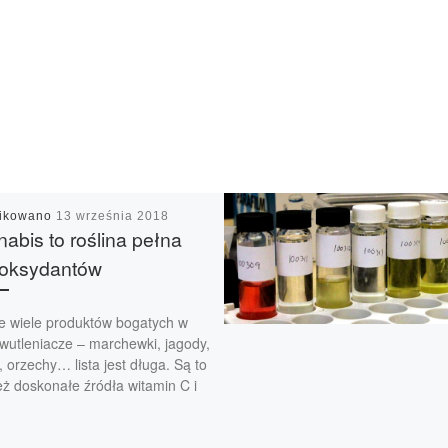
likowano
13 września 2018
abis to roślina pełna
yoksydantów
je wiele produktów bogatych w
wutleniacze – marchewki, jagody,
, orzechy… lista jest długa. Są to
ż doskonałe źródła witamin C i