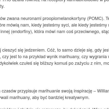
ty.
nów zwana neuronami proopiomelanokortyny (POMC). Te
óre mówią nam, kiedy jesteśmy syci, ale kiedy jesteśmy 
 innej (endorfiny), która mówi nam coś przeciwnego, st
cieszyć się jedzeniem. Cóż, to samo dzieje się, gdy jes
 czy jest to na przykład wynik marihuany, czy wygrania 
dykolwiek czułeś się bliższy komuś po zażyciu z nim, m
h czasów przypisuje marihuanie swoją inspirację – Will
wali marihuany, aby być bardziej kreatywnym.