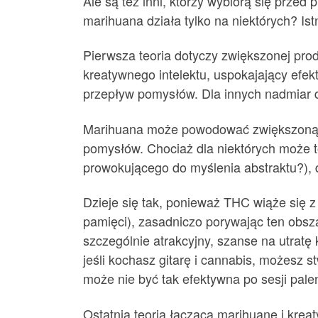
Ale są też inni, którzy wybiorą się przed 
marihuana działa tylko na niektórych? Istn
Pierwsza teoria dotyczy zwiększonej pro
kreatywnego intelektu, uspokajający efe
przepływ pomysłów. Dla innych nadmiar 
Marihuana może powodować zwiększoną z
pomysłów. Chociaż dla niektórych może to
prowokującego do myślenia abstraktu?), d
Dzieje się tak, ponieważ THC wiąże się
pamięci), zasadniczo porywając ten obszar
szczególnie atrakcyjny, szanse na utratę
jeśli kochasz gitarę i cannabis, możesz st
może nie być tak efektywna po sesji palen
Ostatnia teoria łącząca marihuanę i krea