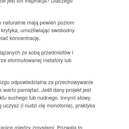
zie jest ich inspiracja? Dlaczego
zy naturalnie mają pewien poziom
 krytyka, umożliwiając swobodny
iać koncentrację.
ązanych ze sobą przedmiotów i
brze sformułowanej metafory lub
mózgu odpowiedzialna za przechowywanie
 warto pamiętać. Jeśli dany projekt jest
ektu suchego lub nudnego. Innymi słowy,
ię uczysz (i nudzi cię monotonia), praktyka
granice między zmysłami. Pozwala to