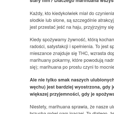
stary film? Dlaczego marihuana wszy
Każdy, kto kiedykolwiek miał do czynieni
słodkie lub słone, są szczególnie atrakc
jest przestać jeść na haju, przyjrzyjmy s
Kiedy spożywamy żywność, którą kochamy
radości, satysfakcji i spełnienia. To jes
mieszance znajduje się THC, wzrasta dop
marihuany pokarmy, które powodują nadmi
się); marihuana po prostu czyni to mocni
Ale nie tylko smak naszych ulubionyc
węchu) jest bardziej wyostrzona, gdy 
większej przyjemności, gdy je spożyw
Niestety, marihuana sprawia, że ​​nasze u
brzucha mówi nam inaczej. To dlatego, ż