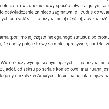
i otoczenia w zupełnie nowy sposób, otwierając tym sa
to doświadczenie za nieco zagmatwane i trudne do wyart
wnych pomysłów – lub przynajmniej użyć jej, aby znaleźć
rna (pomimo jej często nielegalnego statusu): po prost
ą, że osoby palące trawę są mniej agresywne, bardziej z
. Wiele rzeczy wydaje się być lepszych – lub przynajmni
rzyjaciół, od seksu po seriale komediowe, marihuana j
elegalny narkotyk w Ameryce i trzeci najpopularniejszy n