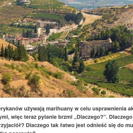
merykanów używają marihuany w celu usprawnienia a
ymi, więc teraz pytanie brzmi „Dlaczego?”. Dlaczeg
rzyjaciół? Dlaczego tak łatwo jest odnieść się do m