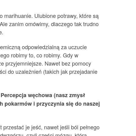
po marihuanie. Ulubione potrawy, które są
a. Ale zanim omówimy, dlaczego tak trudno
e.
hemiczną odpowiedzialną za uczucie
atego robimy to, co robimy. Gdy w
cze przyjemniejsze. Nawet bez pomocy
 do uzależnień (takich jak przejadanie
u. Percepcja węchowa (nasz zmysł
ch pokarmów i przyczynia się do naszej
 przestać je jeść, nawet jeśli ból pełnego
dwzgórzu, czyli części mózgu, która