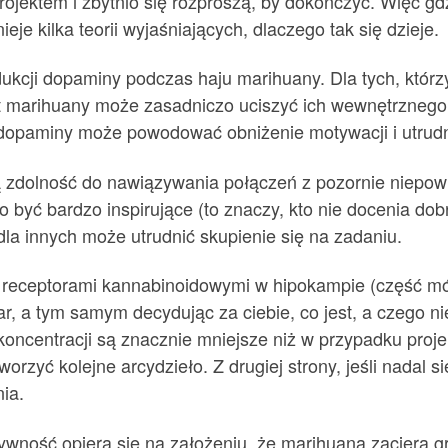
projektem i zbytnio się rozproszą, by dokończyć. Więc gd
ieje kilka teorii wyjaśniających, dlaczego tak się dzieje.
dukcji dopaminy podczas haju marihuany. Dla tych, któr
kt marihuany może zasadniczo uciszyć ich wewnętrznego
dopaminy może powodować obniżenie motywacji i utrudn
dolność do nawiązywania połączeń z pozornie niepowi
 być bardzo inspirujące (to znaczy, kto nie docenia do
la innych może utrudnić skupienie się na zadaniu.
 z receptorami kannabinoidowymi w hipokampie (część 
, a tym samym decydując za ciebie, co jest, a czego nie
 koncentracji są znacznie mniejsze niż w przypadku proj
worzyć kolejne arcydzieło. Z drugiej strony, jeśli nadal s
ia.
tywność opiera się na założeniu, że marihuana zaciera 