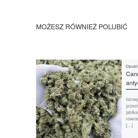
MOŻESZ RÓWNIEŻ POLUBIĆ
Opub
Cann
ant
Istnie
przeci
jabłka
równie
[…]