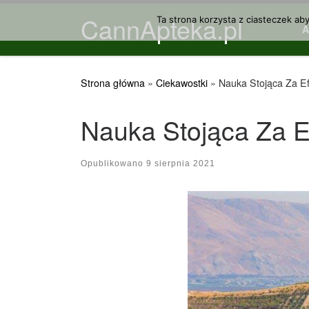
CannApteka.pl
Przejdź do treści
Ta strona korzysta z ciasteczek ab
Strona główna
»
Ciekawostki
»
Nauka Stojąca Za E
Nauka Stojąca Za E
Opublikowano
9 sierpnia 2021