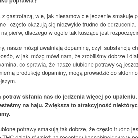
stko poprawia?
a z gastrofazą, wie, jak niesamowicie jedzenie smakuje 
yjne i często okazują się niezwykle trudne do odrzuceni
ię najpierw, dlaczego w ogóle tak kuszące jest rozpoczęci
, nasze mózgi uwalniają dopaminę, czyli substancję c
t sposób, w jaki mózg mówi nam, że zrobiliśmy dobrze i dl
amina, co sprawia, że ​​nasze ulubione potrawy są jesz
erną produkcję dopaminy, mogą prowadzić do skłonności
ejszym.
h potraw skłania nas do jedzenia więcej po upaleni
jesteśmy na haju. Zwiększa to atrakcyjność niektóry
amy.
lubione potrawy smakują tak dobrze, że często trudno jest
e THC działa również na receptory kannabinoidowe w po