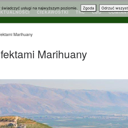
y świadczyć usługi na najwyższym poziomie.
Zgoda
Odrzuć wszyst
AKTUALNOŚCI
CIEKAWOSTKI
THC
CBD
ODMIAN
fektami Marihuany
fektami Marihuany