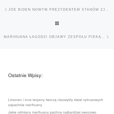
Nawigacja wpisu
Poprzedni wpis
JOE BIDEN NOWYM PREZYDENTEM STANÓW ZJEDNOCZONYCH
POWRÓT DO LISTY POS
Na
MARIHUANA ŁAGODZI OBJAWY ZESPOŁU PIEKĄCYCH UST
Ostatnie Wpisy:
Limonen i inne terpeny tworzą niezwykły świat cytrusowych
zapachów marihuany
Jakie odmiany marihuany pachną najbardziej owocowo