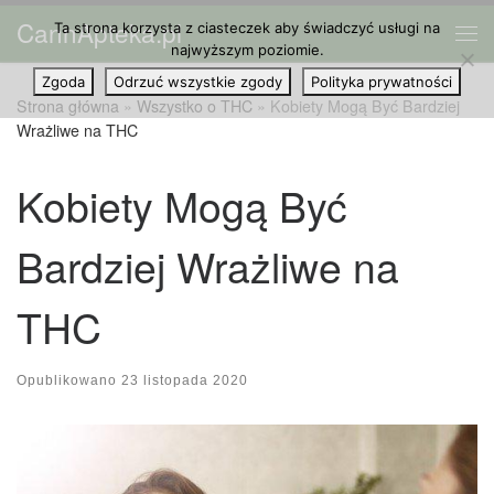
CannApteka.pl
Ta strona korzysta z ciasteczek aby świadczyć usługi na
Przejdź do treści
Me
najwyższym poziomie.
Zgoda
Odrzuć wszystkie zgody
Polityka prywatności
Strona główna
»
Wszystko o THC
»
Kobiety Mogą Być Bardziej
Wrażliwe na THC
Kobiety Mogą Być
Bardziej Wrażliwe na
THC
Opublikowano
23 listopada 2020