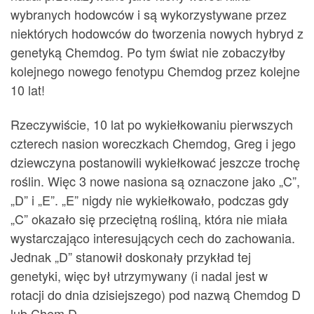
wybranych hodowców i są wykorzystywane przez
niektórych hodowców do tworzenia nowych hybryd z
genetyką Chemdog. Po tym świat nie zobaczyłby
kolejnego nowego fenotypu Chemdog przez kolejne
10 lat!
Rzeczywiście, 10 lat po wykiełkowaniu pierwszych
czterech nasion woreczkach Chemdog, Greg i jego
dziewczyna postanowili wykiełkować jeszcze trochę
roślin. Więc 3 nowe nasiona są oznaczone jako „C”,
„D” i „E”. „E” nigdy nie wykiełkowało, podczas gdy
„C” okazało się przeciętną rośliną, która nie miała
wystarczająco interesujących cech do zachowania.
Jednak „D” stanowił doskonały przykład tej
genetyki, więc był utrzymywany (i nadal jest w
rotacji do dnia dzisiejszego) pod nazwą Chemdog D
lub Chem D.