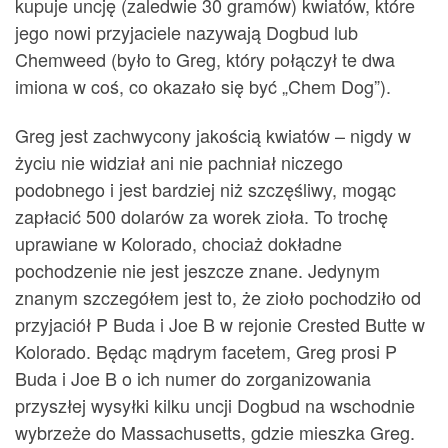
kupuje uncję (zaledwie 30 gramów) kwiatów, które
jego nowi przyjaciele nazywają Dogbud lub
Chemweed (było to Greg, który połączył te dwa
imiona w coś, co okazało się być „Chem Dog”).
Greg jest zachwycony jakością kwiatów – nigdy w
życiu nie widział ani nie pachniał niczego
podobnego i jest bardziej niż szczęśliwy, mogąc
zapłacić 500 dolarów za worek zioła. To trochę
uprawiane w Kolorado, chociaż dokładne
pochodzenie nie jest jeszcze znane. Jedynym
znanym szczegółem jest to, że zioło pochodziło od
przyjaciół P Buda i Joe B w rejonie Crested Butte w
Kolorado. Będąc mądrym facetem, Greg prosi P
Buda i Joe B o ich numer do zorganizowania
przyszłej wysyłki kilku uncji Dogbud na wschodnie
wybrzeże do Massachusetts, gdzie mieszka Greg.