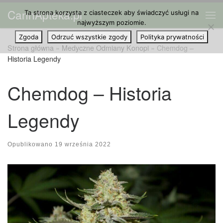
CannApteka.pl
Ta strona korzysta z ciasteczek aby świadczyć usługi na
Przejdź do treści
Me
najwyższym poziomie.
Zgoda
Odrzuć wszystkie zgody
Polityka prywatności
Strona główna
»
Medyczne Odmiany Konopi
»
Chemdog –
Historia Legendy
Chemdog – Historia
Legendy
Opublikowano
19 września 2022