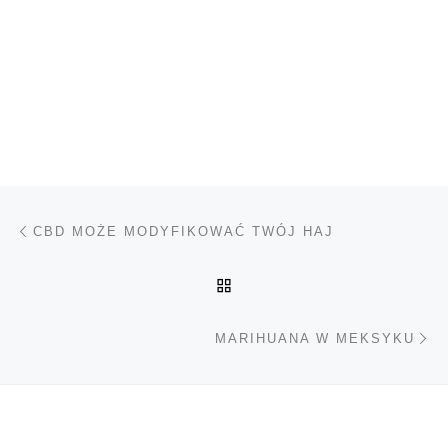
Nawigacja wpisu
Poprzedni wpis
CBD MOŻE MODYFIKOWAĆ TWÓJ HAJ
POWRÓT DO LISTY POS
Na
MARIHUANA W MEKSYKU