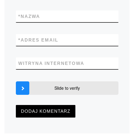
*
NAZWA
*
ADRES EMAIL
WITRYNA INTERNETOWA
Slide to verify