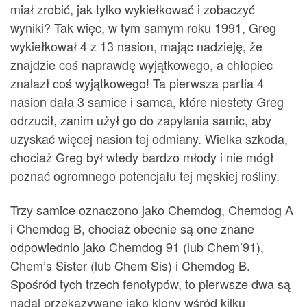
miał zrobić, jak tylko wykiełkować i zobaczyć
wyniki? Tak więc, w tym samym roku 1991, Greg
wykiełkował 4 z 13 nasion, mając nadzieję, że
znajdzie coś naprawdę wyjątkowego, a chłopiec
znalazł coś wyjątkowego! Ta pierwsza partia 4
nasion dała 3 samice i samca, które niestety Greg
odrzucił, zanim użył go do zapylania samic, aby
uzyskać więcej nasion tej odmiany. Wielka szkoda,
chociaż Greg był wtedy bardzo młody i nie mógł
poznać ogromnego potencjału tej męskiej rośliny.
Trzy samice oznaczono jako Chemdog, Chemdog A
i Chemdog B, chociaż obecnie są one znane
odpowiednio jako Chemdog 91 (lub Chem’91),
Chem’s Sister (lub Chem Sis) i Chemdog B.
Spośród tych trzech fenotypów, to pierwsze dwa są
nadal przekazywane jako klony wśród kilku