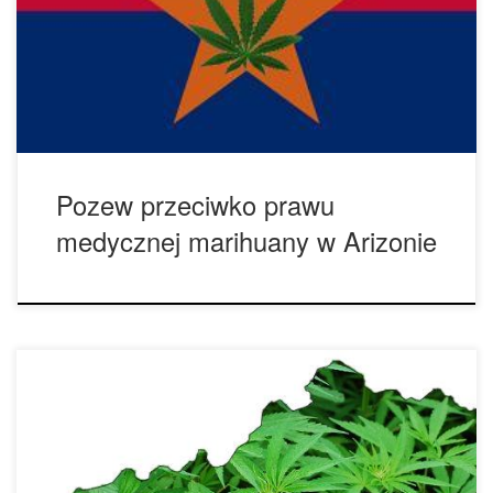
pacjentów. Pacjenci twierdzą, że stan nielegalnie gromadzi
fundusze i nie zamierza zmniejszyć opłat, jak określono w
ustawie podczas legalizacji medycznej marihuany w roku
2010. Według pozwu, saldo […]
Pozew przeciwko prawu
medycznej marihuany w Arizonie
Ustawa Cannabis Compassion Act of 2017 została
przedstawiona przez senatora Perry Clark, Demokraty z
Louisville. Zgodnie z proponowanym prawem, osoby z
kwalifikującą się chorobą, które otrzymają zalecenie od