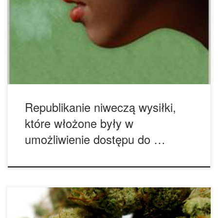
zadanie poszerzenie dostępu do medycznej marihuany i tym
samym zakwalifikowanie do stosowania jej weteranów
wojskowych. Większość polityków, z zarówno Amerykańskiej
Izby oraz Senatu głosowało w maju za zmianą ustawy i
dodaniu weteranów do listy osób, które korzystać będą
mogły z medycznej […]
Republikanie niweczą wysiłki,
które włożone były w
umożliwienie dostępu do …
Indianapolis – Dziesiątki ludzi ubranych w koszulki z liśćmi