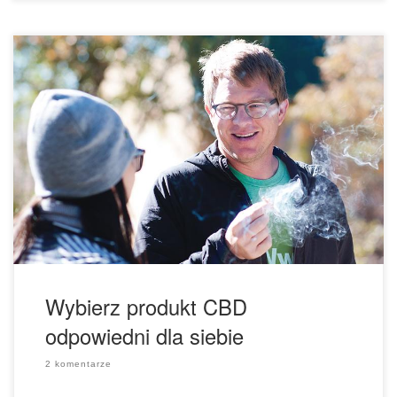
Jeśli masz na tyle szczęścia, że mieszkasz w państwie,
gdzie marihuana jest legalna, masz stale rosnący wybór
produktów zawierających CBD. Znalezienie odpowiedniego
będzie w dużym stopniu polegało na okolicznościach w
jakich się znajdujesz, ale istnieje kilka kluczowych
wskazówek, o których należy pamiętać podczas
wyszukiwania odpowiedniego wyboru. Produkty
przetestowane laboratoryjnie są […]
Wybierz produkt CBD
odpowiedni dla siebie
2 komentarze