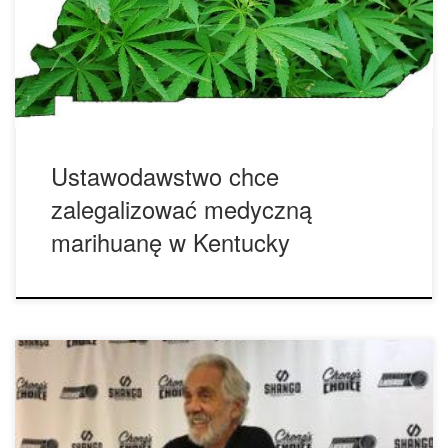
lekarza, będą prawnie upoważnione do posiadania,
uprawiania oraz stosowania marihuany do celów
medycznych; limit zostanie ustalony na posiadanie 90
gramów marihuany i […]
Ustawodawstwo chce
zalegalizować medyczną
marihuanę w Kentucky
Tommy Chong, zapytany o nowego prezydenta elekta
powiedział: „Czuję się naprawdę bardzo, bardzo dobrze.