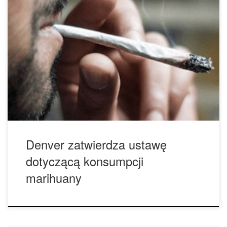
Wybory w zeszłym miesiącu były jedną wielką wygraną na
rzecz marihuany. We wszystkich stanach w USA, w których
zatwierdzono medyczną lub rekreacyjną marihuanę, z
wyjątkiem jednego, oczywiste jest, że ten ruch idzie cały
czas do przodu. Jedna z inicjatyw była szczególnie ważna
dla legalizacji marihuany, a mianowicie Ordinance 300 w […]
Denver zatwierdza ustawę
dotyczącą konsumpcji
marihuany