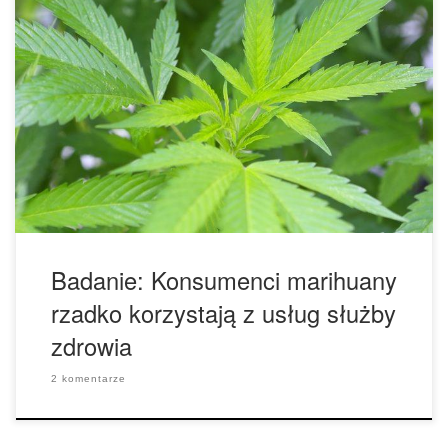
Zgodnie z danymi opublikowanymi przed drukiem w
European Journal of Internal Medicine, konsumenci
marihuany dużo rzadziej korzystają z usług służby zdrowia
w porównaniu z osobami, które nie stosują marihuany.
Naukowcy z Medical College of Wisconsin oceniali
zależność między stosowaniem marihuany i korzystaniem z
opieki zdrowotnej w próbie 174.159.864 dorosłych
Amerykanów […]
Badanie: Konsumenci marihuany
rzadko korzystają z usług służby
zdrowia
2 komentarze