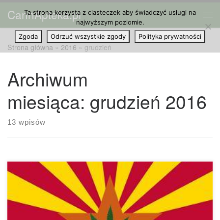
CannApteka.pl
Ta strona korzysta z ciasteczek aby świadczyć usługi na
Przejdź do treści
Me
najwyższym poziomie.
Zgoda
Odrzuć wszystkie zgody
Polityka prywatności
Strona główna
»
2016
»
grudzień
Archiwum
miesiąca:
grudzień 2016
13 wpisów
Dwoje zarejestrowanych pacjentów medycznej marihuany –
Yolanda Daniels i Lisa Becker – złożyło pozew przeciwko
stanowi w celu obniżenia rocznej opłaty rejestracyjnej dla