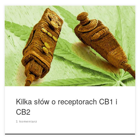
Receptory kannabinoidowe mogą mieć między innymi wpływ
na nastrój, zdolność do odczuwania bólu, apetyt, pamięć.
Mogą być aktywowane przez endokannabinoidy
produkowane przez organizm lub kannabinoidy roślinne,
czyli na przykład takie, które znajdują się w roślinie
cannabis. Receptory te można podzielić na kategorie CB1 i
CB2. Receptory te można przede wszystkim […]
Kilka słów o receptorach CB1 i
CB2
1 komentarz