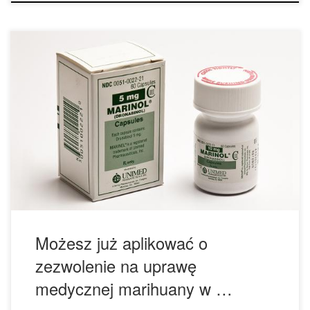
Dostawcy medycznej marihuany mogą ubiegać się o
pozwolenie na uprawę medycznej marihuany w Australii.
Australia otworzyła uprawę medycznej marihuany w dniu 30
października w drodze głosowania po przejściu nowego
ustawodawstwa pozwalającego na licencjonowaną uprawę i
produkcję marihuanę do celów leczniczych i naukowych.
„Do tej pory, pacjentom sprawiało sporą trudność
zdobywanie […]
Możesz już aplikować o
zezwolenie na uprawę
medycznej marihuany w …