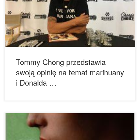
Zwłaszcza, że inicjatywy związane z marihuaną zostały
podjęte we wszystkich stanach USA. To naprawdę dobry,
pierwszy krok w stronę edukacji. Bo gdy już zapalisz
marihuanę, nie możesz umieścić tego dżina z powrotem w
butelce. Faktem jest, […]
Tommy Chong przedstawia
swoją opinię na temat marihuany
i Donalda …
Republikanie usunęli kawałek tekstu z ustawy, który miał za