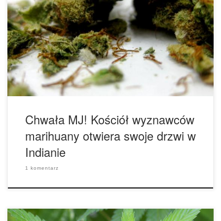
marihuany, zebrało się pod kościołem, który został
utworzony jako test nowej ustawy w Indianie. Uczestnicy
inauguracyjnego wydarzenia w środę zamierzali uczcić
otwarcie kościoła bez swojego nielegalnego sakramentu,
ponieważ władze groziły im aresztowaniem, jeśli zostanie
tam zapalona marihuana. Sąsiedzi, którzy sprzeciwiają się
[…]
Chwała MJ! Kościół wyznawców
marihuany otwiera swoje drzwi w
Indianie
1 komentarz