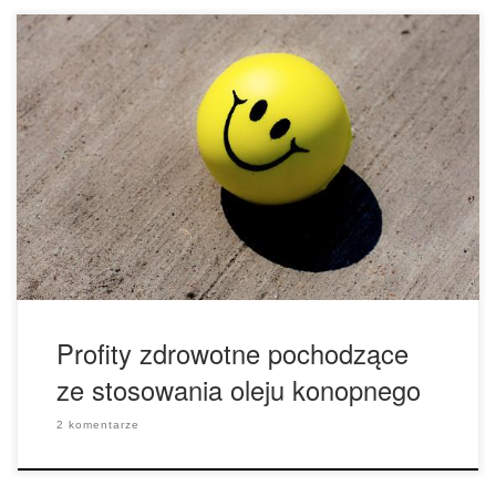
• Wegetarianie często mają problem, aby dostarczyć sobie
optymalną równowagę kwasów tłuszczowych omega z diety
– weganie tym bardziej. Olej konopny zapewnia optymalne
ich proporcje i jest łatwy w dodaniu do żywności. • Olej
konopny naturalnie zawiera niską zawartość cukru i
węglowodanów, a dzięki temu pomaga on zapewnić uczucie
sytości […]
Profity zdrowotne pochodzące
ze stosowania oleju konopnego
2 komentarze