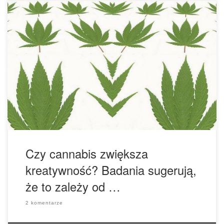
Użytkownicy marihuany twierdzą często, że zwiększa ona
kreatywność. Ale jak jest naprawdę? Okazuje się, że
faktycznie, THC może stymulować kreatywność, jednak
efekt ten zależy od kilku istniejących już czynników, takich
jak na przykład naturalny poziom kreatywności oraz
wielkość dawki. Kilka lat temu przyjaciel, który stosował
marihuanę codziennie, aby poradzić sobie […]
Czy cannabis zwiększa
kreatywność? Badania sugerują,
że to zależy od …
2 komentarze