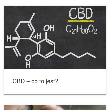
Być może słyszałeś o kannabidiolu w prasie dotyczącej
zdrowia i dobrego samopoczucia i cię zaintrygował. Ta
fascynująca, naturalna – i całkowicie legalna – substancja
została już wielokrotnie uznana za swoje właściwości.
Kannabidiol niesie wiele pozytywnych efektów dla ogólnego
zdrowia. Znany również jako CBD, kannabidiol jest
fascynującym suplementem pochodzenia roślinnego, który
[…]
CBD – co to jest?