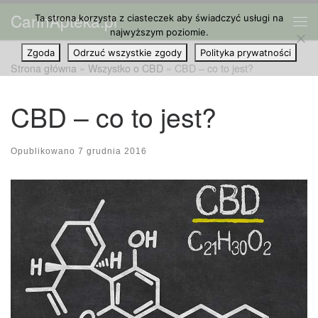
CannApteka.pl
Ta strona korzysta z ciasteczek aby świadczyć usługi na
Przejdź do treści
Me
najwyższym poziomie.
Zgoda
Odrzuć wszystkie zgody
Polityka prywatności
Strona główna
»
Wszystko o CBD
»
CBD – co to jest?
CBD – co to jest?
Opublikowano
7 grudnia 2016