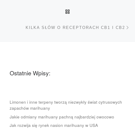
POWRÓT DO LISTY POS
Na
KILKA SŁÓW O RECEPTORACH CB1 I CB2
Ostatnie Wpisy:
Limonen i inne terpeny tworzą niezwykły świat cytrusowych
zapachów marihuany
Jakie odmiany marihuany pachną najbardziej owocowo
Jak rozwija się rynek nasion marihuany w USA