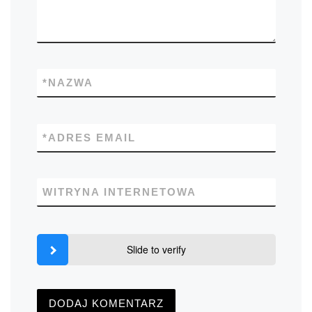
*
NAZWA
*
ADRES EMAIL
WITRYNA INTERNETOWA
Slide to verify