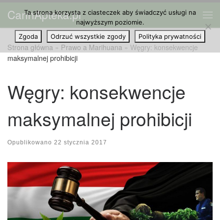
CannApteka.pl
Ta strona korzysta z ciasteczek aby świadczyć usługi na
Przejdź do treści
Me
najwyższym poziomie.
Zgoda
Odrzuć wszystkie zgody
Polityka prywatności
Strona główna
»
Prawo a Marihuana
»
Węgry: konsekwencje
maksymalnej prohibicji
Węgry: konsekwencje
maksymalnej prohibicji
Opublikowano
22 stycznia 2017