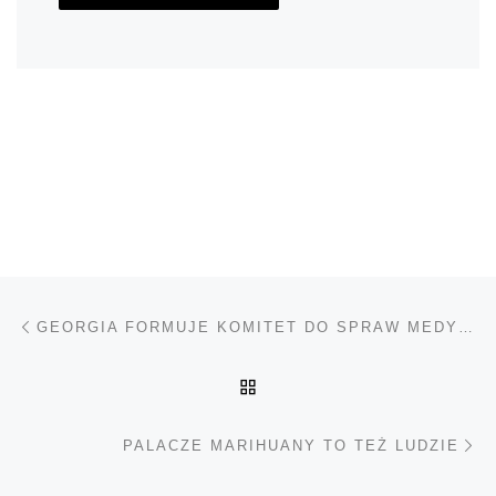
Nawigacja wpisu
Poprzedni wpis
GEORGIA FORMUJE KOMITET DO SPRAW MEDYCZNEJ MARIHUANY
POWRÓT DO LISTY POS
Na
PALACZE MARIHUANY TO TEŻ LUDZIE