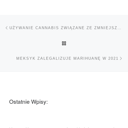
Nawigacja wpisu
Poprzedni wpis
UŻYWANIE CANNABIS ZWIĄZANE ZE ZMNIEJSZONYM SPOŻYCIEM ALKOHOLU
POWRÓT DO LISTY POS
Na
MEKSYK ZALEGALIZUJE MARIHUANĘ W 2021
Ostatnie Wpisy: