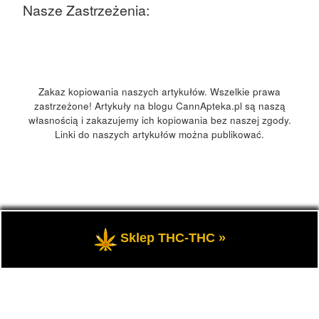
Nasze Zastrzeżenia:
Zakaz kopiowania naszych artykułów. Wszelkie prawa
zastrzeżone! Artykuły na blogu CannApteka.pl są naszą
własnością i zakazujemy ich kopiowania bez naszej zgody.
Linki do naszych artykułów można publikować.
© 2026
CannApteka.pl
– Wszelkie prawa zastrzeżone
-
Sklep THC-THC »
Medyczna marihuana, olej CBD, THC, informacje.