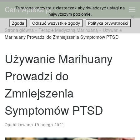
CannApteka.pl
Ta strona korzysta z ciasteczek aby świadczyć usługi na
Przejdź do treści
Me
najwyższym poziomie.
Zgoda
Odrzuć wszystkie zgody
Polityka prywatności
Strona główna
»
Terapie Medyczną Marihuaną
»
Używanie
Marihuany Prowadzi do Zmniejszenia Symptomów PTSD
Używanie Marihuany
Prowadzi do
Zmniejszenia
Symptomów PTSD
Opublikowano
19 lutego 2021