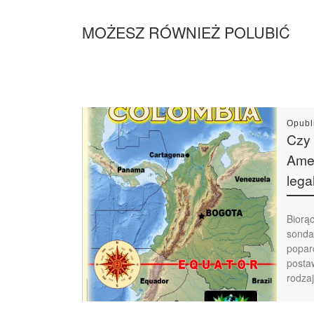
MOŻESZ RÓWNIEŻ POLUBIĆ
Opub
Czy 
Ame
lega
Biorą
sonda
poparc
posta
rodza