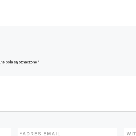
e pola są oznaczone
*
*
ADRES EMAIL
WI