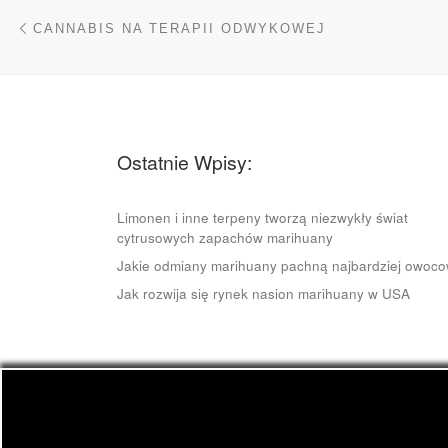
Nawigacja wpisu
Poprzedni wpis
CANNABIS NA TERAPII ODWYKOWEJ
Ostatnie Wpisy:
Limonen i inne terpeny tworzą niezwykły świat
cytrusowych zapachów marihuany
Jakie odmiany marihuany pachną najbardziej owoc
Jak rozwija się rynek nasion marihuany w USA
© 2026
CannApteka.pl
– Wszelkie prawa zastrze