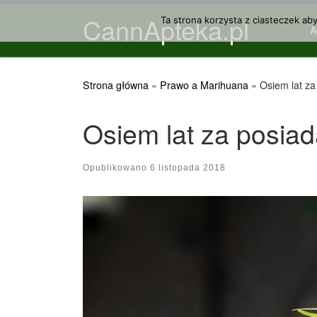
CannApteka.pl
Przejdź do treści
Ta strona korzysta z ciasteczek ab
Strona główna
»
Prawo a Marihuana
»
Osiem lat za
Osiem lat za posiad
Opublikowano
6 listopada 2018