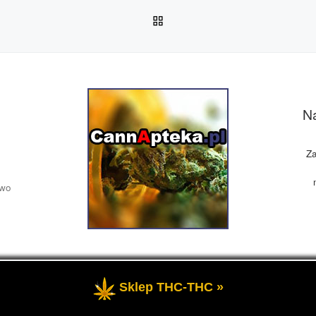
POWRÓT DO LISTY POS
Na
Za
owo
Sklep THC-THC »
żone
- Medyczna marihuana, olej CBD, THC, informacje.