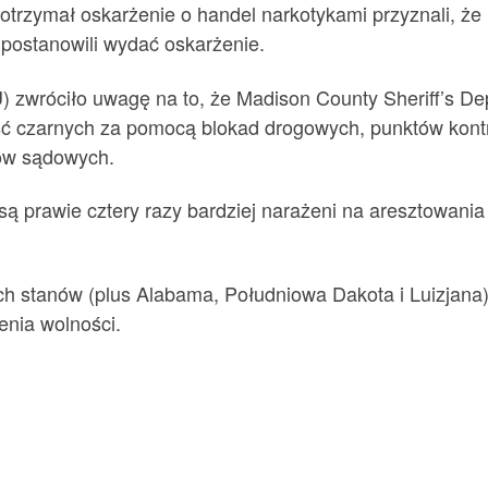
e otrzymał oskarżenie o handel narkotykami przyznali, 
k postanowili wydać oskarżenie.
U) zwróciło uwagę na to, że Madison County Sheriff’s De
ość czarnych za pomocą blokad drogowych, punktów kont
sów sądowych.
 są prawie cztery razy bardziej narażeni na aresztowani
rech stanów (plus Alabama, Południowa Dakota i Luizjan
nia wolności.