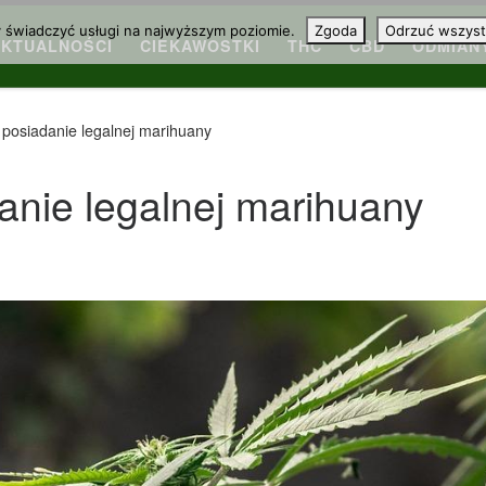
y świadczyć usługi na najwyższym poziomie.
Zgoda
Odrzuć wszyst
AKTUALNOŚCI
CIEKAWOSTKI
THC
CBD
ODMIAN
 posiadanie legalnej marihuany
anie legalnej marihuany