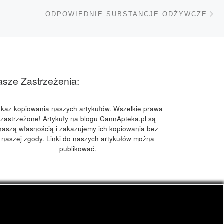
Na
TÓW
ODPOWIEDNIE SUBSTANCJE ODŻYWCZE
sze Zastrzeżenia:
kaz kopiowania naszych artykułów. Wszelkie prawa
zastrzeżone! Artykuły na blogu CannApteka.pl są
naszą własnością i zakazujemy ich kopiowania bez
naszej zgody. Linki do naszych artykułów można
publikować.