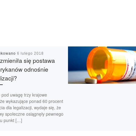
likowano
6 lutego 2018
zmieniła się postawa
rykanów odnośnie
lizacji?
c pod uwagę trzy krajowe
że wykazujące ponad 60 procent
ia dla legalizacji, wydaje się, że
wy społeczne osiągnęły pewnego
ju punkt […]