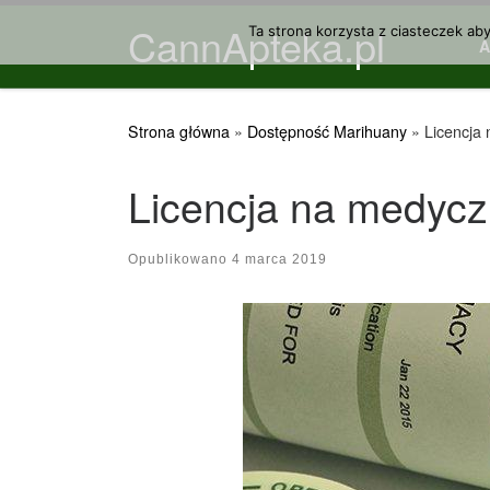
CannApteka.pl
Przejdź do treści
Ta strona korzysta z ciasteczek ab
Strona główna
»
Dostępność Marihuany
»
Licencja
Licencja na medycz
Opublikowano
4 marca 2019