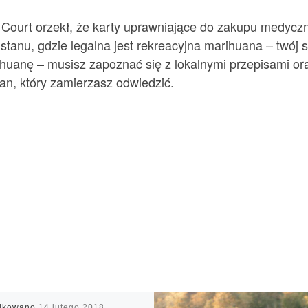
 Court orzekł, że karty uprawniające do zakupu medyc
stanu, gdzie legalna jest rekreacyjna marihuana – twój 
uanę – musisz zapoznać się z lokalnymi przepisami oraz
an, który zamierzasz odwiedzić.
likowano
14 lutego 2018