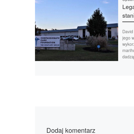
Lega
stan
David
jego w
wykorz
marih
dadzą
Dodaj komentarz