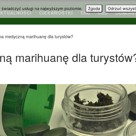
y świadczyć usługi na najwyższym poziomie.
Zgoda
Odrzuć wszyst
AKTUALNOŚCI
CIEKAWOSTKI
THC
CBD
ODMIAN
 na medyczną marihuanę dla turystów?
ną marihuanę dla turystów