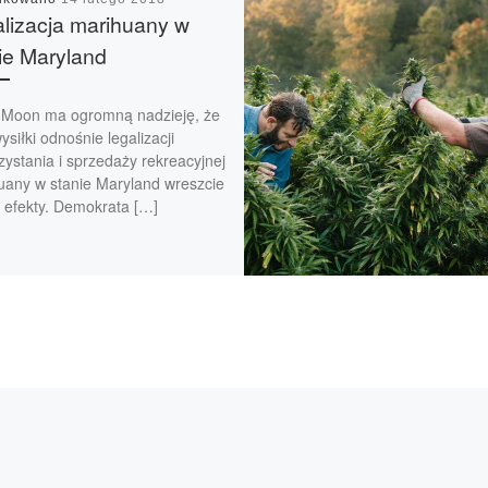
lizacja marihuany w
ie Maryland
 Moon ma ogromną nadzieję, że
ysiłki odnośnie legalizacji
ystania i sprzedaży rekreacyjnej
uany w stanie Maryland wreszcie
 efekty. Demokrata […]