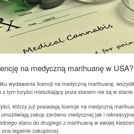
icencję na medyczną marihuanę w USA?
adku wydawania licencji na medyczną marihuanę, wszys
 tym turyści mieszkający poza stanem nie są w stanie u
yści, którzy już posiadają licencje na medyczną marihu
on umożliwiają zakup zarówno medycznej jak i rekreacyjn
jednego stanu do drugiego z marihuaną w swojej kieszen
a ona legalnie zakupiona).