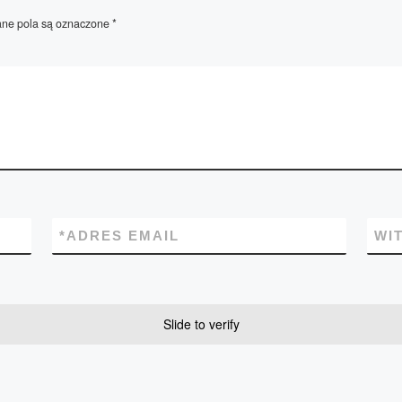
e pola są oznaczone
*
*
ADRES EMAIL
WI
Slide to verify