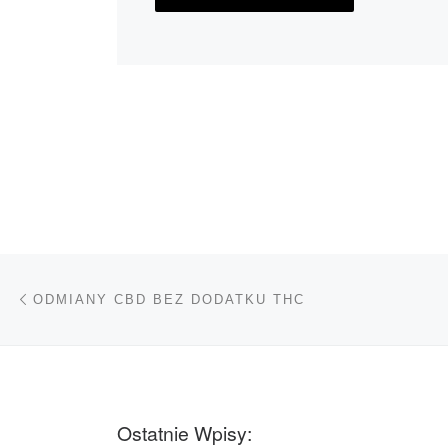
Nawigacja wpisu
Poprzedni wpis
ODMIANY CBD BEZ DODATKU THC
Ostatnie Wpisy: