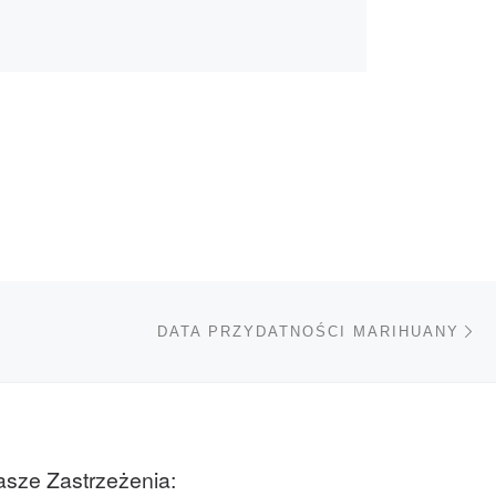
Na
TÓW
DATA PRZYDATNOŚCI MARIHUANY
sze Zastrzeżenia: