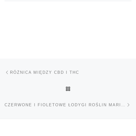
Nawigacja wpisu
Poprzedni wpis
RÓŻNICA MIĘDZY CBD I THC
POWRÓT DO LISTY POS
Na
CZERWONE I FIOLETOWE ŁODYGI ROŚLIN MARIHUANY