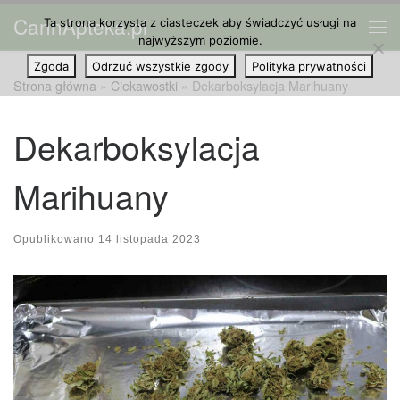
CannApteka.pl
Ta strona korzysta z ciasteczek aby świadczyć usługi na
Przejdź do treści
Me
najwyższym poziomie.
Zgoda
Odrzuć wszystkie zgody
Polityka prywatności
Strona główna
»
Ciekawostki
»
Dekarboksylacja Marihuany
Dekarboksylacja
Marihuany
Opublikowano
14 listopada 2023