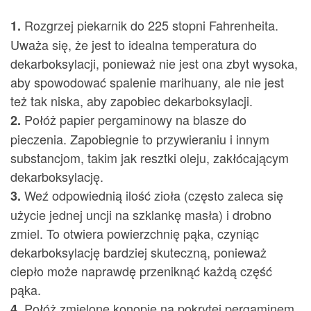
Rozgrzej piekarnik do 225 stopni Fahrenheita.
1.
Uważa się, że jest to idealna temperatura do
dekarboksylacji, ponieważ nie jest ona zbyt wysoka,
aby spowodować spalenie marihuany, ale nie jest
też tak niska, aby zapobiec dekarboksylacji.
Połóż papier pergaminowy na blasze do
2.
pieczenia. Zapobiegnie to przywieraniu i innym
substancjom, takim jak resztki oleju, zakłócającym
dekarboksylację.
Weź odpowiednią ilość zioła (często zaleca się
3.
użycie jednej uncji na szklankę masła) i drobno
zmiel. To otwiera powierzchnię pąka, czyniąc
dekarboksylację bardziej skuteczną, ponieważ
ciepło może naprawdę przeniknąć każdą część
pąka.
Połóż zmielone konopie na pokrytej pergaminem
4.