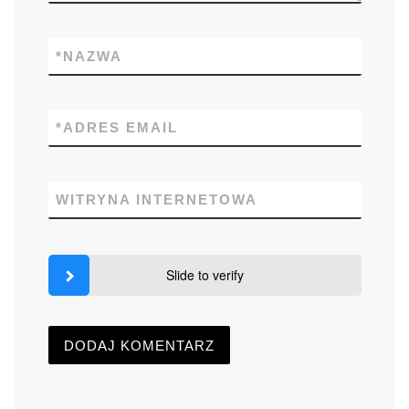
*
NAZWA
*
ADRES EMAIL
WITRYNA INTERNETOWA
Slide to verify