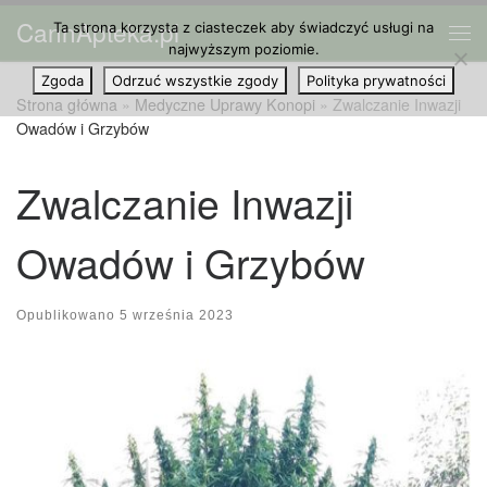
CannApteka.pl
Ta strona korzysta z ciasteczek aby świadczyć usługi na
Przejdź do treści
Me
najwyższym poziomie.
Zgoda
Odrzuć wszystkie zgody
Polityka prywatności
Strona główna
»
Medyczne Uprawy Konopi
»
Zwalczanie Inwazji
Owadów i Grzybów
Zwalczanie Inwazji
Owadów i Grzybów
Opublikowano
5 września 2023