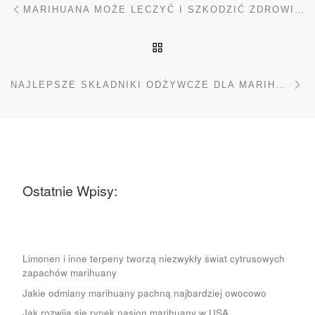
Nawigacja wpisu
MARIHUANA MOŻE LECZYĆ I SZKODZIĆ ZDROWIU PSYCHICZNEMU
POWRÓT DO LISTY POS
Na
NAJLEPSZE SKŁADNIKI ODŻYWCZE DLA MARIHUANY
Ostatnie Wpisy:
Limonen i inne terpeny tworzą niezwykły świat cytrusowych
zapachów marihuany
Jakie odmiany marihuany pachną najbardziej owocowo
Jak rozwija się rynek nasion marihuany w USA