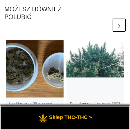
MOŻESZ RÓWNIEŻ
POLUBIĆ
Opublikowano
30 września
Opublikowano
5 września 2023
Zwalczanie Inwazji
2025
Nawozy do hydroponiki
Owadów i Grzybów
Sklep THC-THC »
łatwe w użyciu w
uprawach domowych i