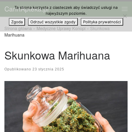
CannApteka.pl
Ta strona korzysta z ciasteczek aby świadczyć usługi na
Przejdź do treści
Me
najwyższym poziomie.
Zgoda
Odrzuć wszystkie zgody
Polityka prywatności
Strona główna
»
Medyczne Uprawy Konopi
»
Skunkowa
Marihuana
Skunkowa Marihuana
Opublikowano
23 stycznia 2025