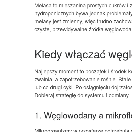
Melasa to mieszanina prostych cukrów i 
hydroponicznych bywa jednak problematycz
melasy jest zmienny, więc trudno zachow
czyste, przewidywalne źródła węglowodan
Kiedy włączać węg
Najlepszy moment to początek i środek k
zwalnia, a zapotrzebowanie rośnie. Stałe
lub co drugi cykl. Po osiągnięciu dojrzał
Dobieraj strategię do systemu i odmiany.
1. Węglowodany a mikrof
Mikroorganizmy w ryzosferze potrzebują s