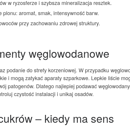
w w ryzosferze i szybsza mineralizacja resztek.
 plonu: aromat, smak, intensywność barw.
woców przy zachowaniu zdrowej struktury.
ementy węglowodanowe
oraz podanie do strefy korzeniowej. W przypadku węglow
pkie i mogą zatykać aparaty szparkowe. Lepkie liście m
rozwój patogenów. Dlatego najlepiej podawać węglowoda
oluj czystość instalacji i unikaj osadów.
 cukrów – kiedy ma sens