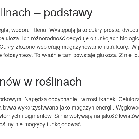
linach – podstawy
a, wodoru i tlenu. Występują jako cukry proste, dwucuk
celuloza. Ich różnorodność decyduje o funkcjach biologi
. Cukry złożone wspierają magazynowanie i strukturę. W 
ie fotosyntezy. To właśnie tam powstaje glukoza. Z niej 
nów w roślinach
rkowym. Napędza oddychanie i wzrost tkanek. Celuloza
ia bywa wykorzystywana jako magazyn energii. Węglowod
tórnych i pigmentów. Silnie wpływają na jakość kwiatów
rośliny nie mogłyby funkcjonować.