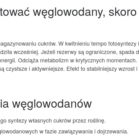
ować węglowodany, skoro r
magazynowaniu cukrów. W kwitnieniu tempo fotosyntezy 
adziła wcześniej. Jeżeli rezerwy są ograniczone, spad
energii. Odciąża metabolizm w krytycznych momentach.
ą czystsze i aktywniejsze. Efekt to stabilniejszy wzrost 
nia węglowodanów
go syntezy własnych cukrów przez roślinę.
lowodanowych w fazie zawiązywania i dojrzewania.