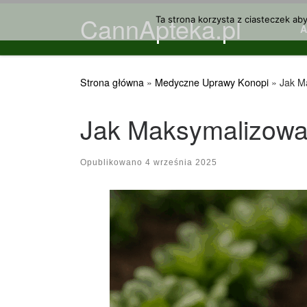
CannApteka.pl
Przejdź do treści
Ta strona korzysta z ciasteczek ab
Strona główna
»
Medyczne Uprawy Konopi
»
Jak M
Jak Maksymalizowa
Opublikowano
4 września 2025