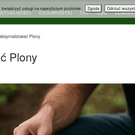
y świadczyć usługi na najwyższym poziomie.
Zgoda
Odrzuć wszyst
AKTUALNOŚCI
CIEKAWOSTKI
THC
CBD
ODMIAN
aksymalizować Plony
ć Plony