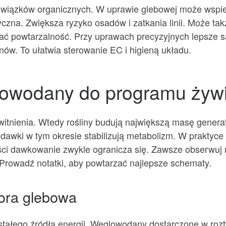
związków organicznych. W uprawie glebowej może wspier
na. Zwiększa ryzyko osadów i zatkania linii. Może takż
ać powtarzalność. Przy uprawach precyzyjnych lepsze s
ów. To ułatwia sterowanie EC i higieną układu.
lowodany do programu żyw
witnienia. Wtedy rośliny budują największą masę gener
 dawki w tym okresie stabilizują metabolizm. W praktyc
ości dawkowanie zwykle ogranicza się. Zawsze obserwuj r
 Prowadź notatki, aby powtarzać najlepsze schematy.
lora glebowa
tałego źródła energii. Węglowodany dostarczone w roztwo