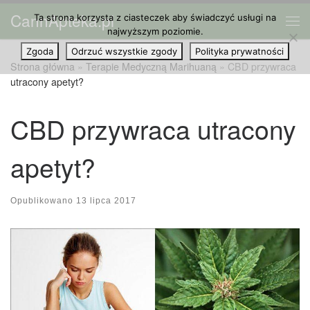
CannApteka.pl
Ta strona korzysta z ciasteczek aby świadczyć usługi na
Przejdź do treści
Me
najwyższym poziomie.
Zgoda
Odrzuć wszystkie zgody
Polityka prywatności
Strona główna
»
Terapie Medyczną Marihuaną
»
CBD przywraca
utracony apetyt?
CBD przywraca utracony
apetyt?
Opublikowano
13 lipca 2017