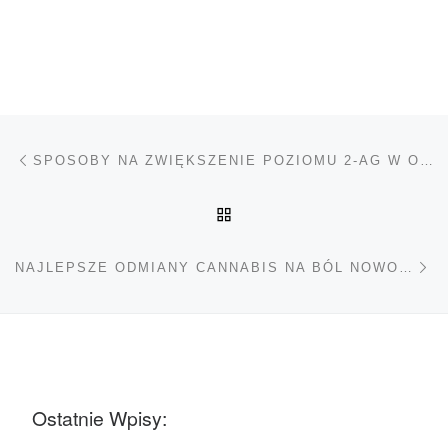
Nawigacja wpisu
Poprzedni wpis
SPOSOBY NA ZWIĘKSZENIE POZIOMU 2-AG W ORGANIZMIE
POWRÓT DO LISTY POS
Na
NAJLEPSZE ODMIANY CANNABIS NA BÓL NOWOTWOROWY
Ostatnie Wpisy: