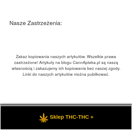
Nasze Zastrzeżenia:
Zakaz kopiowania naszych artykułów. Wszelkie prawa
zastrzeżone! Artykuły na blogu CannApteka.pl są naszą
własnością i zakazujemy ich kopiowania bez naszej zgody.
Linki do naszych artykułów można publikować.
© 2026
CannApteka.pl
– Wszelkie prawa zastrzeżone
-
Sklep THC-THC »
Medyczna marihuana, olej CBD, THC, informacje.