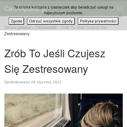
CannApteka.pl
Ta strona korzysta z ciasteczek aby świadczyć usługi na
Przejdź do treści
Me
najwyższym poziomie.
Zgoda
Odrzuć wszystkie zgody
Polityka prywatności
Strona główna
»
Ciekawostki
»
Zrób To Jeśli Czujesz Się
Zestresowany
Zrób To Jeśli Czujesz
Się Zestresowany
Opublikowano
28 stycznia 2022