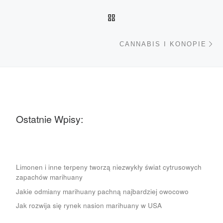
POWRÓT DO LISTY POS
Na
CANNABIS I KONOPIE
Ostatnie Wpisy:
Limonen i inne terpeny tworzą niezwykły świat cytrusowych
zapachów marihuany
Jakie odmiany marihuany pachną najbardziej owocowo
Jak rozwija się rynek nasion marihuany w USA