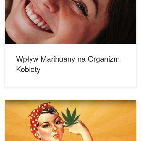
lepsze – nie tylko mężczyźni korzystają z zalet marihuany.
Wraz z legalizacją rekreacyjnej i medycznej marihuany
kobiety takie jak Miley Cyrus, […]
Wpływ Marihuany na Organizm
Kobiety
Nasza kultura opiera się bardzo mocno na stereotypach i
dotyczy to również przemysłu cannabis. Marihuana kojarzy
się z facetami, raperami, muzykami reggae… ale prawda
jest taka, że w świecie legalnej marihuany to kobiety