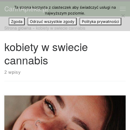
CannApteka.pl
Ta strona korzysta z ciasteczek aby świadczyć usługi na
Przejdź do treści
Me
najwyższym poziomie.
Zgoda
Odrzuć wszystkie zgody
Polityka prywatności
Strona główna
»
kobiety w swiecie cannabis
kobiety w swiecie
cannabis
2 wpisy
Kiedy myślisz o marihuanie, przychodzi ci pewnie na myśl
leniwy facet leżący na kanapie. Jednak jak się okazuje,
stereotyp ten nie jest prawdziwy, a co jest w tym jeszcze