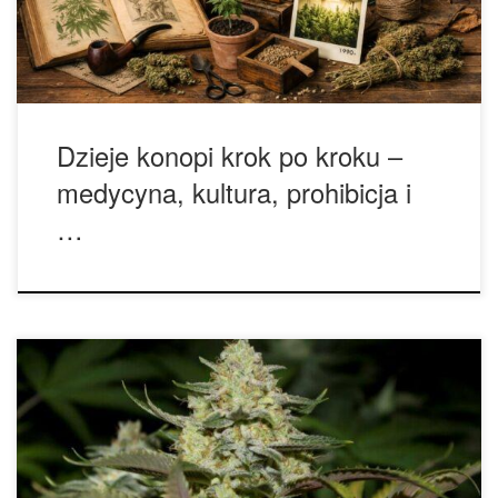
prawnych czy struktur religijnych konopie były już obecne w
codziennym życiu ludzi zamieszkujących […]
Dzieje konopi krok po kroku –
medycyna, kultura, prohibicja i
…
Od czasu do czasu, bardzo rzadko, nowy szczep pojawia
się na scenie i całkowicie zmienia zasady gry, tak jak miało
to miejsce w przypadku genetyki, takiej jak Skunk, Haze czy
Northern Lights. Pojawienie się tych wyjątkowych szczepów