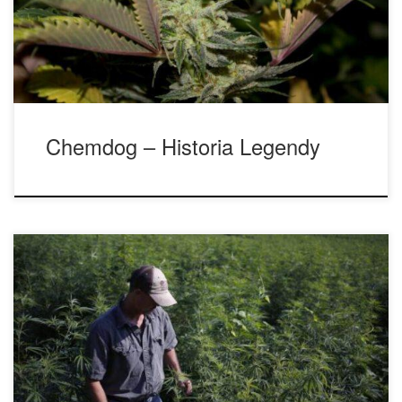
nie tylko stanowi krok naprzód w hodowli konopi, ale mogą
mieć tak duży […]
Chemdog – Historia Legendy
W ciągu ostatnich kilku lat roślina konopi indyjskich i jej
niezliczone korzyści i zastosowania stały się bardziej znane
konsumentom głównego nurtu, mimo że konopie były
używane przez ludzi do rytuałów, medycyny, tekstyliów, lin i
żywności od tysięcy lat. W Stanach Zjednoczonych konopie
indyjskie były akceptowanym lekarstwem w XIX i na […]