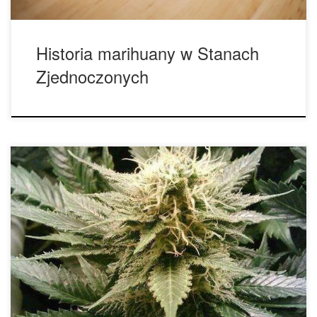
Historia marihuany w Stanach
Zjednoczonych
To może się wydawać proste pytanie, ale zależnie od tego
komu zostanie postawione, jest ona albo niezwykle silnym
lekarstwem albo tylko pretekstem, aby uzyskać uczucie
haju. Czym zatem jest medyczna marihuana i czym różni się
od zwykłej tylko-żeby-dostać-haj marihuany? Roślina
cannabis ma długą historię stosowania medycznego, która
sięga tysięcy lat […]