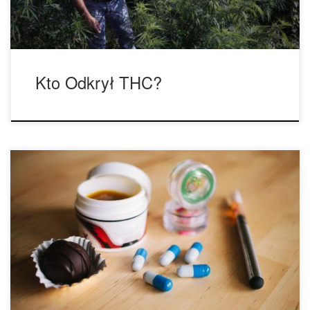
Kto Odkrył THC?
Powszechnie niepokojąca wojna narkotyków w Stanach
Zjednoczonych została w końcu zatrzymana, a teraz, gdy
różne stany w kraju zalegalizowały ten narkotyk, podczas
gdy inne są w trakcie tego procesu. Rekreacyjne
wykorzystanie marihuany zostało zarejestrowane już w
2737 roku p.n.e., kiedy chińska medycyna wykorzystywała
cannabis do wywoływania euforii, leczenia dny moczanowej,
[…]