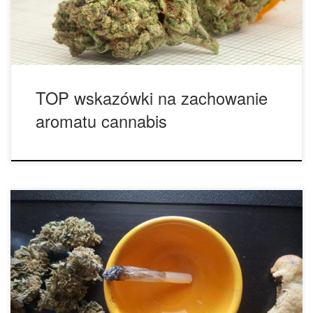
zbiorach, a nawet poza nimi – aby uniknąć stęchłego dymu,
[…]
TOP wskazówki na zachowanie
aromatu cannabis
TOP wskazówki w zachowaniu aromatu cannabis. • Unikaj
zbyt dużego kontaktu z trichomami. Ta wskazówka dotyczy
wszystkich etapów uprawy cannabis; od procesu uprawy i
przycinania do suszenia i utwardzania. Jeśli ciągle będziesz
dotykał liści i pąków rośliny podczas jej wzrostu, utracisz