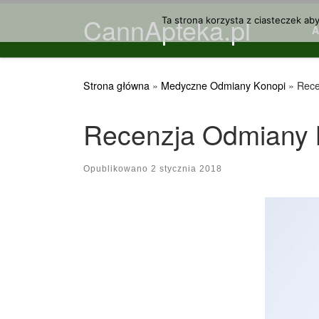
CannApteka.pl
Przejdź do treści
Ta strona korzysta z ciasteczek ab
Strona główna
»
Medyczne Odmiany Konopi
»
Rece
Recenzja Odmiany 
Opublikowano
2 stycznia 2018