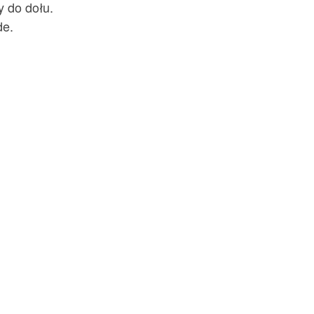
y do dołu.
de.