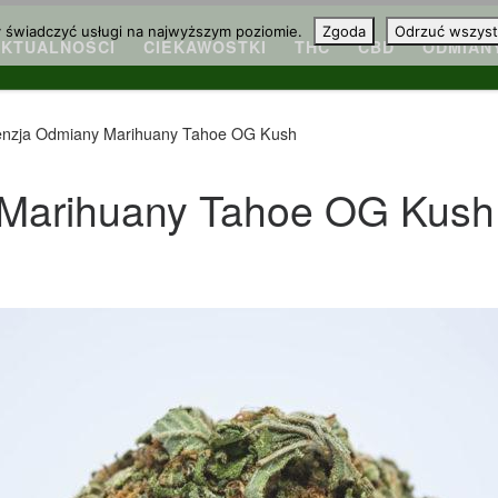
y świadczyć usługi na najwyższym poziomie.
Zgoda
Odrzuć wszyst
AKTUALNOŚCI
CIEKAWOSTKI
THC
CBD
ODMIAN
nzja Odmiany Marihuany Tahoe OG Kush
Marihuany Tahoe OG Kush