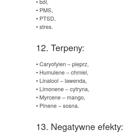
• ból,
• PMS,
• PTSD,
• stres.
12. Terpeny:
• Caryofylen – pieprz,
• Humulene – chmiel,
• Linalool – lawenda,
• Limonene – cytryna,
• Myrcene – mango,
• Pinene – sosna.
13. Negatywne efekty: