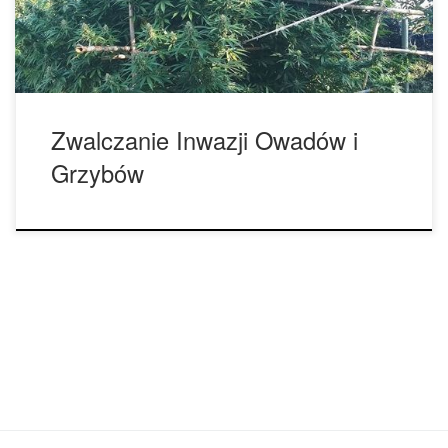
Rośliny marihuany potrzebują pomocy, aby bronić się przed
owadami i grzybami. […]
Zwalczanie Inwazji Owadów i
Grzybów