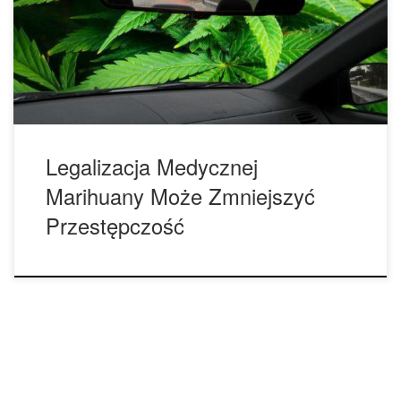
jej zmniejszenia; oprócz tego legalizacja MM może
zmniejszyć liczbę zabójstw i napadów. Do badania,
naukowcy z University of Texas wykorzystali dane z Uniform
Crime Report FBI, badając wskaźniki […]
Legalizacja Medycznej
Marihuany Może Zmniejszyć
Przestępczość