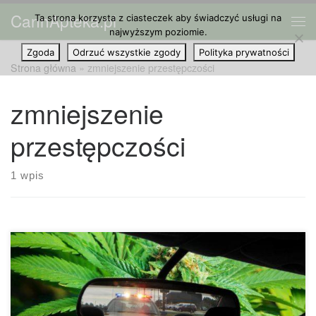
CannApteka.pl
Ta strona korzysta z ciasteczek aby świadczyć usługi na
Przejdź do treści
Me
najwyższym poziomie.
Zgoda
Odrzuć wszystkie zgody
Polityka prywatności
Strona główna
»
zmniejszenie przestępczości
zmniejszenie
przestępczości
1 wpis
Nowe badanie opublikowane w tym tygodniu przez
czasopismo PLOS ONE wykazało, że legalizacja medycznej
marihuany nie prowadzi do wzrostu przestępczości, ale do