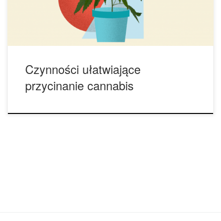
żmudnym krokiem. Trimming to powtarzalna czynność, które
powodować może […]
Czynności ułatwiające
przycinanie cannabis