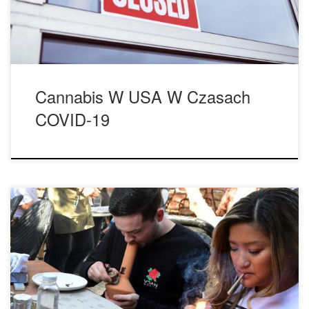
prośby o pozostanie w domu. Gubernator postanowił także
wstrzymać działanie wielu firm i usług, […]
Cannabis W USA W Czasach
COVID-19
Wzrost sprzedaży marihuany wśród epidemii nowego
koronawirusa. Według nowych danych, legalna sprzedaż
marihuany rośnie, ponieważ wiele osób postanawia
kupować zapasu ze względu na panującą pandemię
nowego koronawirusa oraz brak pewności co do tego, co
się wydarzy. Zdaniem firmy Headset, zajmującej się