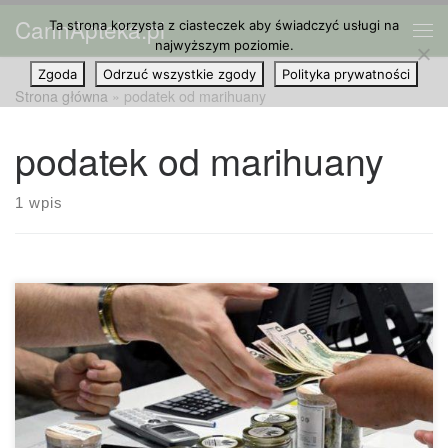
CannApteka.pl
Ta strona korzysta z ciasteczek aby świadczyć usługi na
Przejdź do treści
Me
najwyższym poziomie.
Zgoda
Odrzuć wszystkie zgody
Polityka prywatności
Strona główna
»
podatek od marihuany
podatek od marihuany
1 wpis
Nevada zarobi 30 milionów dolarów z podatku od marihuany
podczas pierwszych sześciu miesięcy sprzedaży. Branża
marihuany w Silver State jest wciąż w powijakach, ale rynek
marihuany będzie w stanie przynieść ponad 30 milionów
dolarów wpływów z podatków. Detaliści w Nevadzie