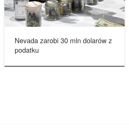
sprzedali marihuanę na ponad 195 milionów dolarów w
ciągu pierwszych […]
Nevada zarobi 30 mln dolarów z
podatku