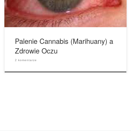
Naczynia te znajdują się także w oczach i powodują efekt
przekrwienia […]
Palenie Cannabis (Marihuany) a
Zdrowie Oczu
2 komentarze