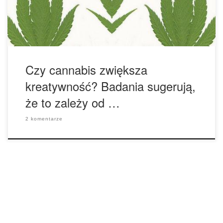
wielkość dawki. Kilka lat temu przyjaciel, który stosował
marihuanę codziennie, aby poradzić sobie […]
Czy cannabis zwiększa
kreatywność? Badania sugerują,
że to zależy od …
2 komentarze