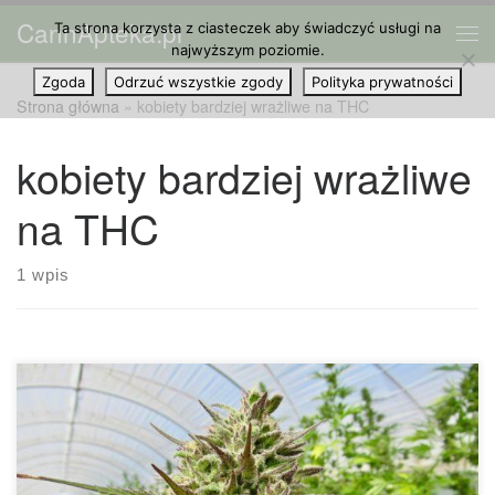
CannApteka.pl
Ta strona korzysta z ciasteczek aby świadczyć usługi na
Przejdź do treści
Me
najwyższym poziomie.
Zgoda
Odrzuć wszystkie zgody
Polityka prywatności
Strona główna
»
kobiety bardziej wrażliwe na THC
kobiety bardziej wrażliwe
na THC
1 wpis
Nowe badanie sugeruje, że kobiety mogą być bardziej
wrażliwe na THC niż mężczyźni. Według badań
przeprowadzonych przez kanadyjskich naukowców, kobiety
mają tendencję do odczuwania tych samych