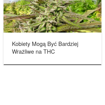
psychoaktywnych skutków marihuany co mężczyźni przy
niższej dawce THC. Raport z badania „Różnice płci w
ostrych skutkach palenia konopi indyjskich: Badania
laboratoryjne na młodych […]
Kobiety Mogą Być Bardziej
Wrażliwe na THC