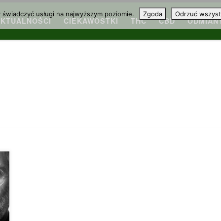
y świadczyć usługi na najwyższym poziomie.
Zgoda
Odrzuć wszyst
AKTUALNOŚCI
CIEKAWOSTKI
THC
CBD
ODMIAN