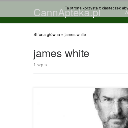
CannApteka.pl
Przejdź do treści
Ta strona korzysta z ciasteczek ab
Strona główna
»
james white
james white
1 wpis
Badanie przeprowadzone przez British Medical
Journal wykazało, że osoby z wyższym IQ w
dzieciństwie, mogą częściej korzystać z
pochodnych cannabis w wieku 30 lat. Naukowcy
testowali IQ około 8.000 mężczyzn i kobiet,
czterokrotnie, w wieku od 5 do 30 lat i stwierdzili,