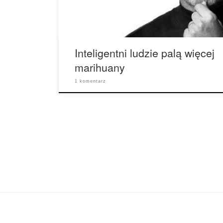
że im większa jest wartość intelektualna, tym
bardziej […]
Inteligentni ludzie palą więcej
marihuany
1 komentarz