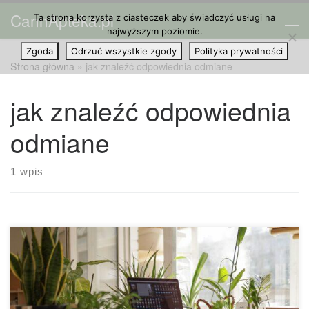
CannApteka.pl
Ta strona korzysta z ciasteczek aby świadczyć usługi na
Przejdź do treści
Me
najwyższym poziomie.
Zgoda
Odrzuć wszystkie zgody
Polityka prywatności
Strona główna
»
jak znaleźć odpowiednia odmiane
jak znaleźć odpowiednia
odmiane
1 wpis
Jak znaleźć najlepszą odmianę dla siebie? „Sativa na
pobudzenie, indica na sen” – prawdopodobnie jest to jedna
z rzeczy, którą większość osób się uczy. Jednak jest to dość