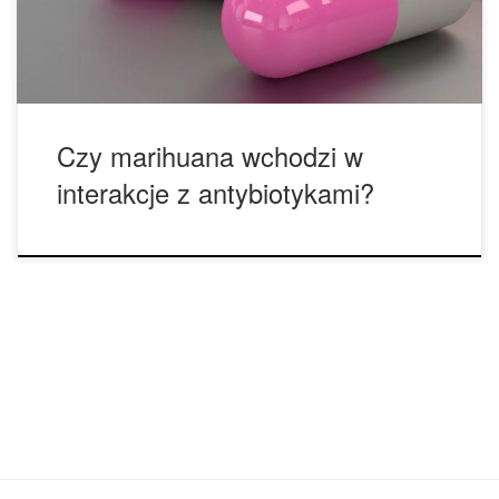
się stać… O ile nam wiadomo, marihuana może zmniejszać
skuteczność antybiotyków (i nawiasem […]
Czy marihuana wchodzi w
interakcje z antybiotykami?