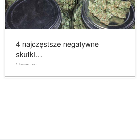
poważnym efektem ubocznym to może być naprawdę
bardzo denerwujące. A […]
4 najczęstsze negatywne
skutki…
1 komentarz