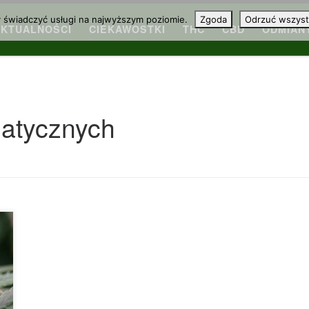
y świadczyć usługi na najwyższym poziomie.
Zgoda
Odrzuć wszyst
AKTUALNOŚCI
CIEKAWOSTKI
THC
CBD
ODMIAN
matycznych