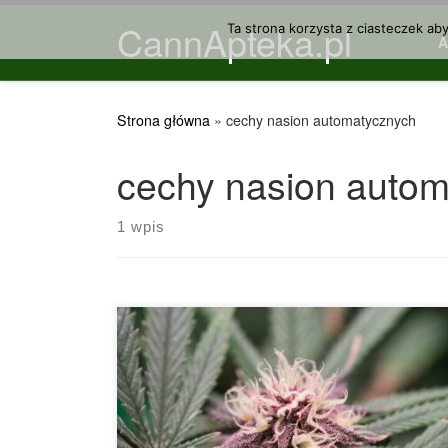
CannApteka.pl
Przejdź do treści
Ta strona korzysta z ciasteczek ab
Strona główna
»
cechy nasion automatycznych
cechy nasion auto
1 wpis
Nasiona automatycznie kwitnące lub automaty
odnoszą się do tego samego rodzaju genetyki:
tych, które mają w swoim DNA genetykę znaną
jako Ruderalis. Są to odmiany pochodzące z
obszarów o ekstremalnych warunkach
pogodowych, takich jak południe Syberii, północ