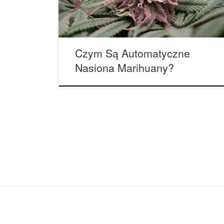
Kazachstanu czy Rosja. Główną cechą tej
genetyki jest niezwykle szybkie tempo kwitnienia
oraz […]
Czym Są Automatyczne
Nasiona Marihuany?