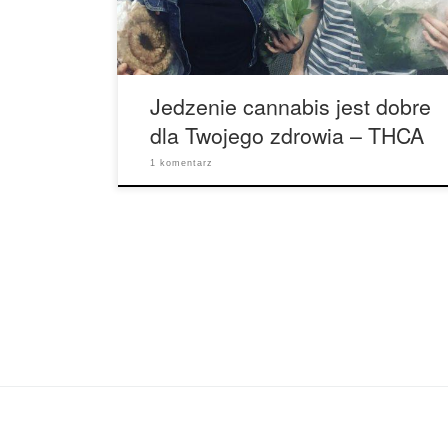
podgrzaniu (proces znany jako dekarboksylacja),
i wtedy nabiera działania psychotropowego. […]
Jedzenie cannabis jest dobre
dla Twojego zdrowia – THCA
1 komentarz