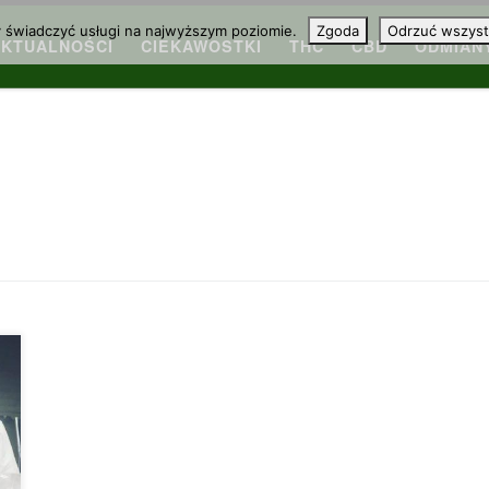
y świadczyć usługi na najwyższym poziomie.
Zgoda
Odrzuć wszyst
AKTUALNOŚCI
CIEKAWOSTKI
THC
CBD
ODMIAN