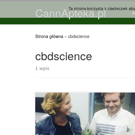
CannApteka.pl
Przejdź do treści
Ta strona korzysta z ciasteczek ab
Strona główna
»
cbdscience
cbdscience
1 wpis
THCA lub kwas tetrahydrokannabinolowy, znalazł
się w centrum uwagi z dobrych powodów. To jest
coś, co nazywamy mocnym kannabinoidem.
THCA jest prekursorem THC, nie jest
psychoaktywne i znajduje się w surowej roślinie
cannabis. THCA przekształca się w THC tylko po