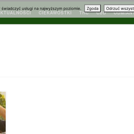
y świadczyć usługi na najwyższym poziomie.
Zgoda
Odrzuć wszyst
AKTUALNOŚCI
CIEKAWOSTKI
THC
CBD
ODMIAN