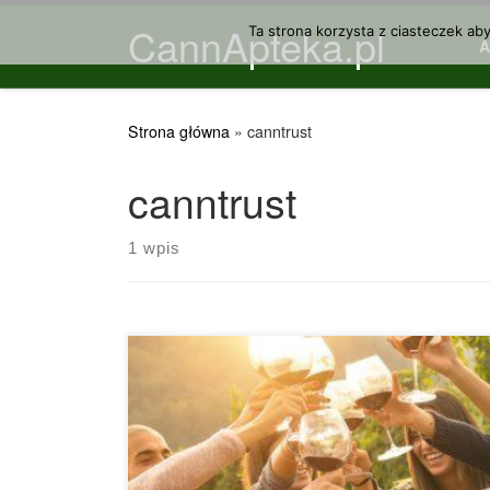
CannApteka.pl
Przejdź do treści
Ta strona korzysta z ciasteczek ab
Strona główna
»
canntrust
canntrust
1 wpis
Kanadyjczycy konsumują już prawie tyle samo
marihuany co wina, a nie jest ona jeszcze nawet
legalna. Nowy raport kanadyjskiej federalnej
agencji statystycznej szacuje, że w 2015 roku
około 5 milionów Kanadyjczyków spożyło około 7
ton cannabis. Kanadyjczycy spożyli w 2015 roku