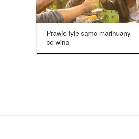
marihuanę za aż 6,2 mld dolarów, prawie tyle
samo, […]
Prawie tyle samo marihuany
co wina