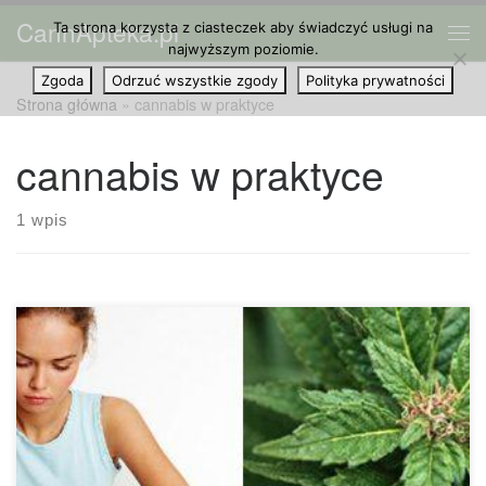
CannApteka.pl
Ta strona korzysta z ciasteczek aby świadczyć usługi na
Przejdź do treści
Me
najwyższym poziomie.
Zgoda
Odrzuć wszystkie zgody
Polityka prywatności
Strona główna
»
cannabis w praktyce
cannabis w praktyce
1 wpis
Powszechnie wiadomo, że to THC jest substancją, która
powoduje wzmożony apetyt. Prawdopodobnie wszyscy tego
doświadczyliśmy po sesji dymnej z przyjaciółmi. Czy
wiedziałeś jednak, że THC nie jest jedynym kannabinoidem,
który sprawi, że będziesz głodny? CBD lub kannabidiol to