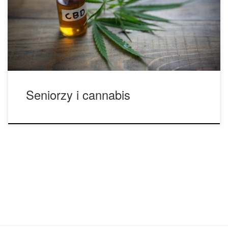
najczęstszymi lekami farmaceutycznymi. Pamiętaj, że ze
względu na przedawkowanie THC nie zmarła ani jedna
osoba. Co więcej, marihuana zawiera silne
przeciwutleniacze, które mogą przynieść ulgę […]
Seniorzy i cannabis