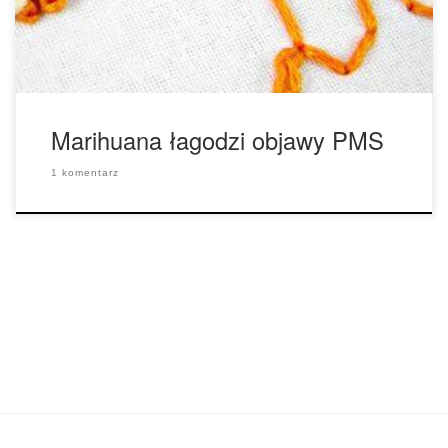
mocne, i przewlekłe bóle w dolnej części brzucha. Na
szczęście, badania przedkliniczne […]
Marihuana łagodzi objawy PMS
1 komentarz