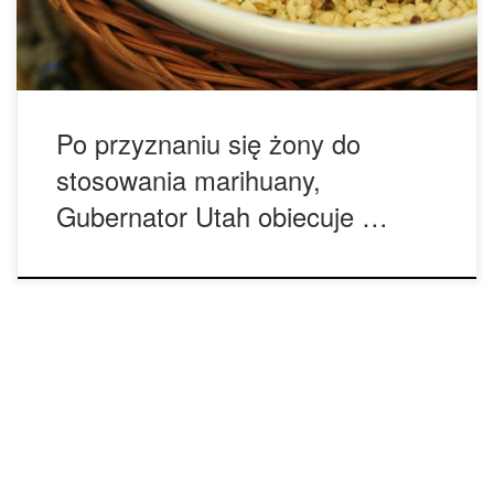
– muszą oni przepisywać silne środki przeciwbólowe
posiadające […]
Po przyznaniu się żony do
stosowania marihuany,
Gubernator Utah obiecuje …