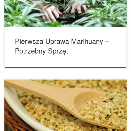
przed rozpoczęciem tego procesu. Pytania, które należy
sobie zadać przed rozpoczęciem uprawy […]
Pierwsza Uprawa Marihuany –
Potrzebny Sprzęt
Kilka godzin po przyznaniu się żony Gubernatora do
posiadania ponad dwóch kilogramów narkotyków, które
zostały znalezione w ich domu, demokratyczny kandydat na
gubernatora Utah, zaproponował wniosek o legalizację
marihuany. Mike Weinholtz powiedział podczas konferencji
prasowej, że obecne przepisy dają lekarzom niewielki wybór