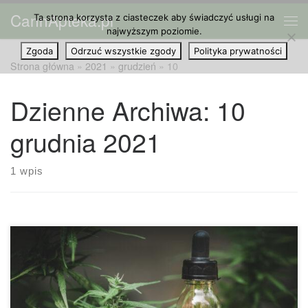
CannApteka.pl
Ta strona korzysta z ciasteczek aby świadczyć usługi na
Przejdź do treści
Me
najwyższym poziomie.
Zgoda
Odrzuć wszystkie zgody
Polityka prywatności
Strona główna
»
2021
»
grudzień
»
10
Dzienne Archiwa:
10
grudnia 2021
1 wpis
Produkty Delta-8 THC zyskały na popularności w zeszłym
roku, zwłaszcza w stanach, które nie zalegalizowały jeszcze
używania konopi przez osoby dorosłe. Status prawny delta-
8 nadal ewoluuje, ale konsumenci powinni zadać pytanie