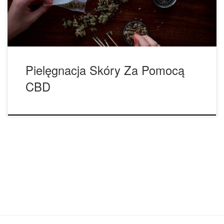
Gwiazdy, takie jak Olivia Wilde i Mandy Moore są […]
Pielęgnacja Skóry Za Pomocą
CBD