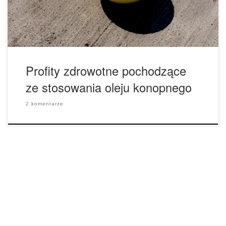
węglowodanów, a dzięki temu pomaga on zapewnić uczucie
sytości […]
Profity zdrowotne pochodzące
ze stosowania oleju konopnego
2 komentarze