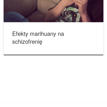
rodzaju dyskusji. Badanie opublikowane w marcu 2019 roku
w Lancet Psychiatry wykazało, że […]
Efekty marihuany na
schizofrenię