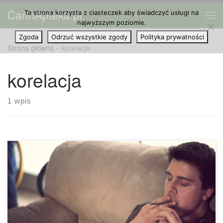
CannApteka.pl
Ta strona korzysta z ciasteczek aby świadczyć usługi na
Przejdź do treści
Me
najwyższym poziomie.
Zgoda
Odrzuć wszystkie zgody
Polityka prywatności
Strona główna
»
korelacja
korelacja
1 wpis
Termin psychoza odnosi się do szeregu objawów, które
wpływają na myśli, emocje, zachowania, powodując utratę
kontaktu z rzeczywistością. W ostatnich latach zaburzenia
psychotyczne stały się gorącym tematem rozmów w
społeczności cannabis, co z kolei wywołało wiele różnego