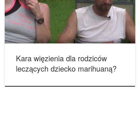
wyniszczające napady doświadczane przez ich syna,
rodzina ze stanu Georgia podawała dziecku marihuanę.
Jednak niedawno Division of Family and Children Services
przejęło opiekę nad chłopcem i oskarżyło rodziców […]
Kara więzienia dla rodziców
leczących dziecko marihuaną?