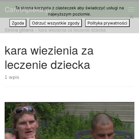
CannApteka.pl
Ta strona korzysta z ciasteczek aby świadczyć usługi na
Przejdź do treści
Me
najwyższym poziomie.
Zgoda
Odrzuć wszystkie zgody
Polityka prywatności
Strona główna
»
kara wiezienia za leczenie dziecka
kara wiezienia za
leczenie dziecka
1 wpis
Jedna z rodzin staje w obliczu kary więzienia za leczenie
napadów padaczki swojego syna w jedyny działający
sposób: palenia marihuany. Aby powstrzymać