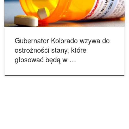
doktor Jan LaPook. Obecnie tylko pięć procent populacji
USA mieszka w stanach, gdzie rekreacyjna marihuana […]
Gubernator Kolorado wzywa do
ostrożności stany, które
głosować będą w …