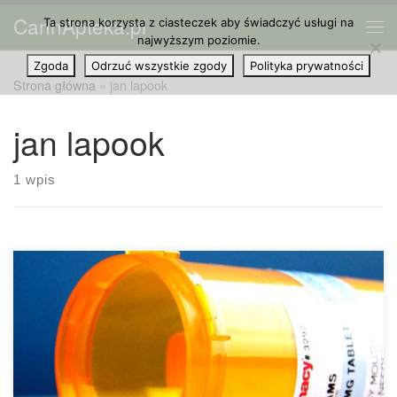
CannApteka.pl
Ta strona korzysta z ciasteczek aby świadczyć usługi na
Przejdź do treści
Me
najwyższym poziomie.
Zgoda
Odrzuć wszystkie zgody
Polityka prywatności
Strona główna
»
jan lapook
jan lapook
1 wpis
Gubernator Kolorado, John Hickenlooper, prosi o
ostrożność pięć stanów, które głosować będą niedługo na
zalegalizowanie rekreacyjnej marihuany. Wciąż nie ma
wystarczająco istotnych i wiarygodnych informacji na temat
wpływu leku, szczególnie na kierowców i młodzież, mówi