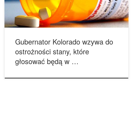
doktor Jan LaPook. Obecnie tylko pięć procent populacji
USA mieszka w stanach, gdzie rekreacyjna marihuana […]
Gubernator Kolorado wzywa do
ostrożności stany, które
głosować będą w …