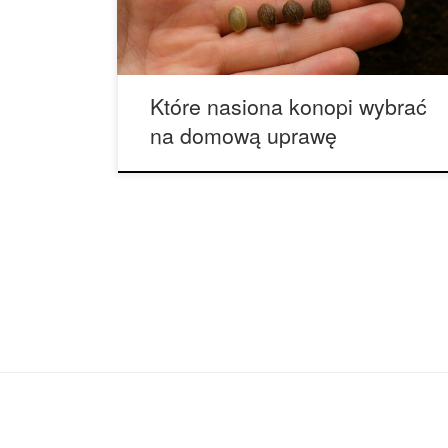
dlatego osoby dopiero zaczynające zgłębianie
tego zagadnienia szybko zauważają, że
określenie „nasiona konopi” obejmuje bardzo
wiele kategorii, grup i […]
Które nasiona konopi wybrać
na domową uprawę