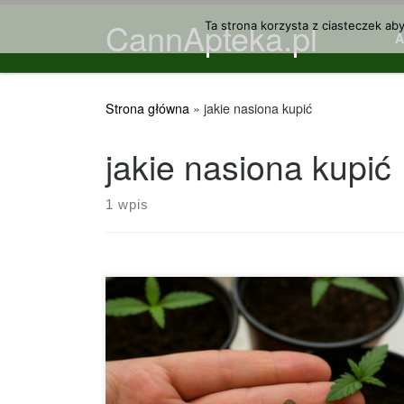
CannApteka.pl
Przejdź do treści
Ta strona korzysta z ciasteczek ab
Strona główna
»
jakie nasiona kupić
jakie nasiona kupić
1 wpis
Feminizowane, regularne i automatyczne nasiona
konopi – obszerny przewodnik oraz dogłębne
zestawienie najważniejszych rodzajów materiału
siewnego Współczesny segment nasion konopi
jest wyjątkowo rozbudowany, stale ewoluuje i
oferuje szeroki wachlarz zróżnicowanych odmian,