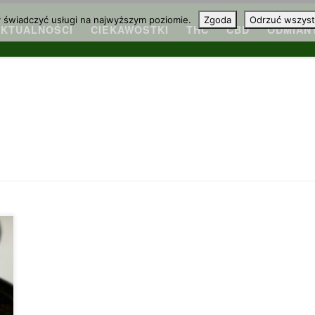
y świadczyć usługi na najwyższym poziomie.
Zgoda
Odrzuć wszyst
AKTUALNOŚCI
CIEKAWOSTKI
THC
CBD
ODMIAN